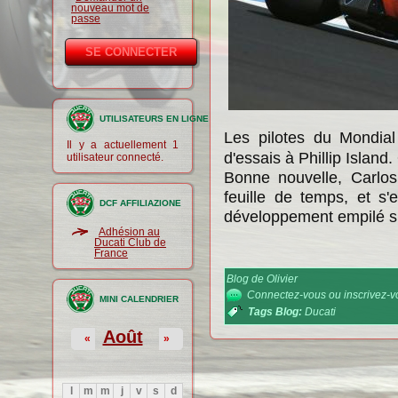
nouveau mot de
passe
UTILISATEURS EN LIGNE
Les pilotes du Mondial
Il y a actuellement 1
d'essais à Phillip Island.
utilisateur connecté.
Bonne nouvelle, Carlo
feuille de temps, et s
DCF AFFILIAZIONE
développement empilé su
Adhésion au
Ducati Club de
France
Blog de Olivier
Connectez-vous
ou
inscrivez-
MINI CALENDRIER
Tags Blog:
Ducati
Août
«
»
l
m
m
j
v
s
d