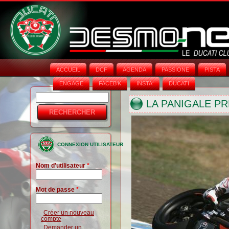
ACCUEIL
DCF
AGENDA
PASSIONE
PISTA
ENGAGE
FACEB'K
INSTA‘
DUCATI
Rechercher
Formulaire
LA PANIGALE P
de
recherche
CONNEXION UTILISATEUR
Nom d'utilisateur
*
Mot de passe
*
Créer un nouveau
compte
Demander un