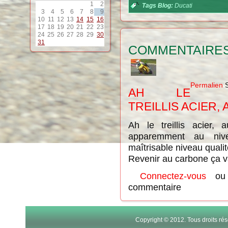
1
2
Tags Blog:
Ducati
3
4
5
6
7
8
9
10
11
12
13
14
15
16
17
18
19
20
21
22
23
24
25
26
27
28
29
30
31
COMMENTAIRE
Permalien
S
AH LE
TREILLIS ACIER, 
Ah le treillis acier,
apparemment au niv
maîtrisable niveau qualit
Revenir au carbone ça v
Connectez-vous
o
commentaire
Copyright © 2012. Tous droits r