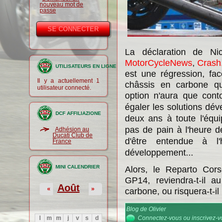
nouveau mot de
passe
La déclaration de Ni
MotorCycleNews
,
Crash
UTILISATEURS EN LIGNE
est une régression, fac
Il y a actuellement 1
châssis en carbone qu
utilisateur connecté.
option n'aura que cont
égaler les solutions dév
DCF AFFILIAZIONE
deux ans à toute l'équi
pas de pain à l'heure de
Adhésion au
Ducati Club de
d'être entendue à l
France
développement...
MINI CALENDRIER
Alors, le Reparto Corse
GP14, reviendra-t-il au
Août
«
»
carbone, ou risquera-t-il
Blog de Olivier
l
m
m
j
v
s
d
Connectez-vous
ou
inscrivez-