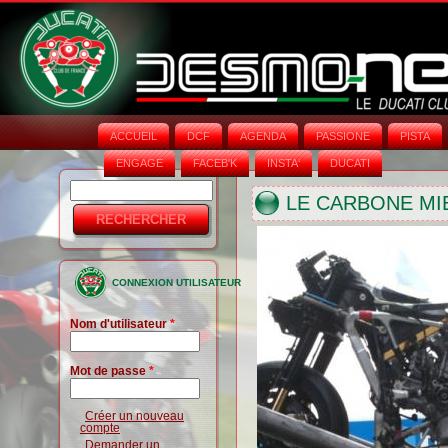
ACCUEIL
DCF
AGENDA
PASSIONE
PISTA
ENGAGE
FACEB'K
INSTA‘
DUCATI
Rechercher
Formulaire
LE CARBONE MI
de
recherche
CONNEXION UTILISATEUR
Nom d'utilisateur
*
Mot de passe
*
Créer un nouveau
compte
Demander un