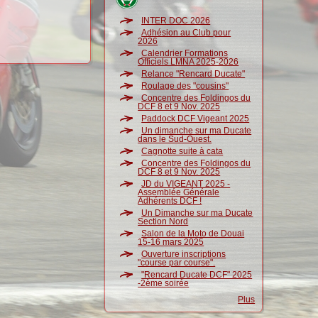
INTER DOC 2026
Adhésion au Club pour
2026
Calendrier Formations
Officiels LMNA 2025-2026
Relance "Rencard Ducate"
Roulage des "cousins"
Concentre des Foldingos du
DCF 8 et 9 Nov. 2025
Paddock DCF Vigeant 2025
Un dimanche sur ma Ducate
dans le Sud-Ouest.
Cagnotte suite à cata
Concentre des Foldingos du
DCF 8 et 9 Nov. 2025
JD du VIGEANT 2025 -
Assemblée Générale
Adhérents DCF !
Un Dimanche sur ma Ducate
Section Nord
Salon de la Moto de Douai
15-16 mars 2025
Ouverture inscriptions
"course par course".
"Rencard Ducate DCF" 2025
-2ème soirée
Plus