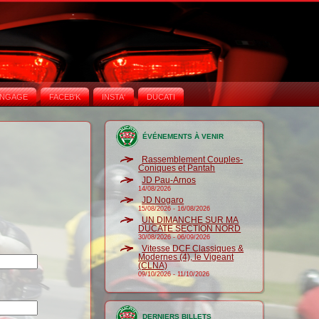
NGAGE
FACEB'K
INSTA‘
DUCATI
ÉVÉNEMENTS À VENIR
Rassemblement Couples-
Coniques et Pantah
JD Pau-Arnos
14/08/2026
JD Nogaro
15/08/2026
-
16/08/2026
UN DIMANCHE SUR MA
DUCATE SECTION NORD
30/08/2026
-
06/09/2026
Vitesse DCF Classiques &
Modernes (4), le Vigeant
(CLNA)
09/10/2026
-
11/10/2026
DERNIERS BILLETS