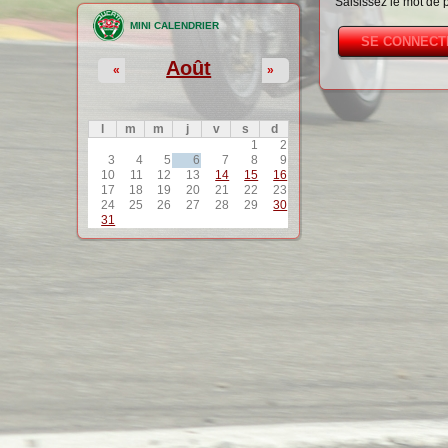
Saisissez le mot de 
MINI CALENDRIER
Août
«
»
l
m
m
j
v
s
d
1
2
3
4
5
6
7
8
9
10
11
12
13
14
15
16
17
18
19
20
21
22
23
24
25
26
27
28
29
30
31