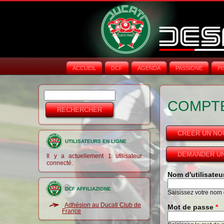
ACCUEIL
DCF
AGENDA
PASSIONE
PI
Rechercher
Formulaire de
COMPTE
recherche
CRÉER UN N
UTILISATEURS EN LIGNE
DEMANDER UN
Il y a actuellement 1 utilisateur
connecté.
Nom d'utilisate
DCF AFFILIAZIONE
Saisissez votre nom d
Adhésion au Ducati Club de
Mot de passe
*
France