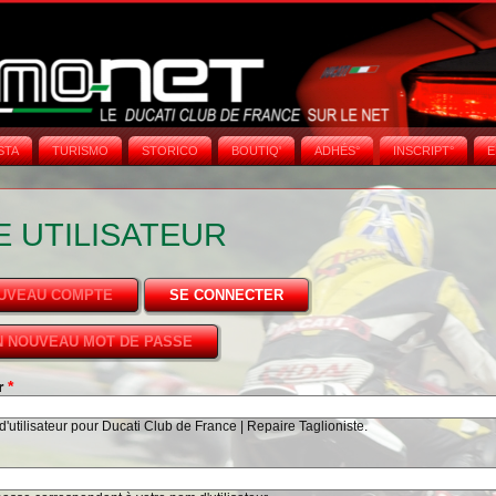
STA
TURISMO
STORICO
BOUTIQ'
ADHÉS°
INSCRIPT°
E
 UTILISATEUR
OUVEAU COMPTE
SE CONNECTER
(ONGLET ACTIF)
 NOUVEAU MOT DE PASSE
ur
*
'utilisateur pour Ducati Club de France | Repaire Taglioniste.