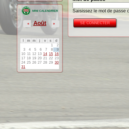
Saisissez le mot de passe c
MINI CALENDRIER
Août
«
»
l
m
m
j
v
s
d
1
2
3
4
5
6
7
8
9
10
11
12
13
14
15
16
17
18
19
20
21
22
23
24
25
26
27
28
29
30
31