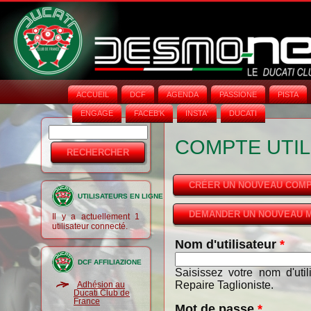
ACCUEIL
DCF
AGENDA
PASSIONE
PISTA
ENGAGE
FACEB'K
INSTA‘
DUCATI
Rechercher
Formulaire
COMPTE UTIL
de
recherche
CRÉER UN NOUVEAU COM
UTILISATEURS EN LIGNE
DEMANDER UN NOUVEAU M
Il y a actuellement 1
utilisateur connecté.
Nom d'utilisateur
*
DCF AFFILIAZIONE
Saisissez votre nom d'uti
Repaire Taglioniste.
Adhésion au
Ducati Club de
France
Mot de passe
*