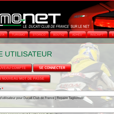
STA
TURISMO
STORICO
BOUTIQ'
ADHÉS°
INSCRIPT°
E
 UTILISATEUR
OUVEAU COMPTE
SE CONNECTER
(ONGLET ACTIF)
 NOUVEAU MOT DE PASSE
ur
*
'utilisateur pour Ducati Club de France | Repaire Taglioniste.