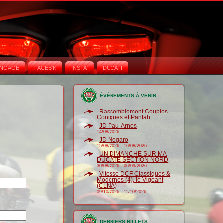
NGAGE
FACEB'K
INSTA‘
DUCATI
ÉVÉNEMENTS À VENIR
Rassemblement Couples-
Coniques et Pantah
JD Pau-Arnos
14/08/2026
JD Nogaro
15/08/2026
-
16/08/2026
UN DIMANCHE SUR MA
DUCATE SECTION NORD
30/08/2026
-
06/09/2026
Vitesse DCF Classiques &
Modernes (4), le Vigeant
(CLNA)
09/10/2026
-
11/10/2026
DERNIERS BILLETS