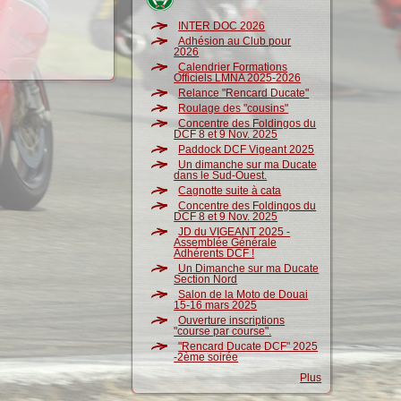
INTER DOC 2026
Adhésion au Club pour
2026
Calendrier Formations
Officiels LMNA 2025-2026
Relance "Rencard Ducate"
Roulage des "cousins"
Concentre des Foldingos du
DCF 8 et 9 Nov. 2025
Paddock DCF Vigeant 2025
Un dimanche sur ma Ducate
dans le Sud-Ouest.
Cagnotte suite à cata
Concentre des Foldingos du
DCF 8 et 9 Nov. 2025
JD du VIGEANT 2025 -
Assemblée Générale
Adhérents DCF !
Un Dimanche sur ma Ducate
Section Nord
Salon de la Moto de Douai
15-16 mars 2025
Ouverture inscriptions
"course par course".
"Rencard Ducate DCF" 2025
-2ème soirée
Plus