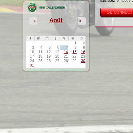
Saisissez le mot de 
MINI CALENDRIER
Août
«
»
l
m
m
j
v
s
d
1
2
3
4
5
6
7
8
9
10
11
12
13
14
15
16
17
18
19
20
21
22
23
24
25
26
27
28
29
30
31