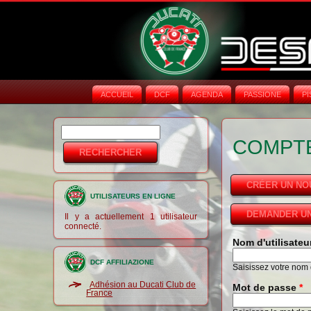
ACCUEIL
DCF
AGENDA
PASSIONE
PI
Rechercher
Formulaire de
COMPTE
recherche
CRÉER UN N
UTILISATEURS EN LIGNE
DEMANDER UN
Il y a actuellement 1 utilisateur
connecté.
Nom d'utilisate
DCF AFFILIAZIONE
Saisissez votre nom d
Adhésion au Ducati Club de
Mot de passe
*
France