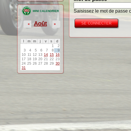
Saisissez le mot de passe c
MINI CALENDRIER
Août
«
»
l
m
m
j
v
s
d
1
2
3
4
5
6
7
8
9
10
11
12
13
14
15
16
17
18
19
20
21
22
23
24
25
26
27
28
29
30
31