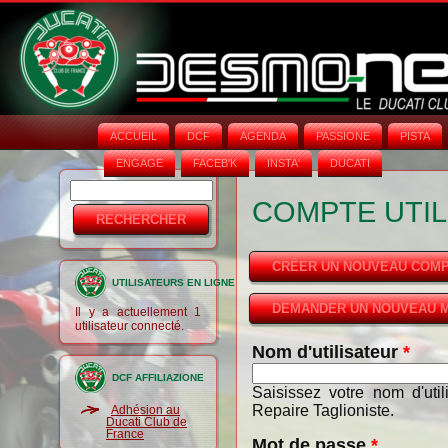
ACCUEIL
DCF
AGENDA
PASSIONE
PISTA
ENGAGE
FACEB'K
INSTA‘
DUCATI
Rechercher
Formulaire
COMPTE UTIL
de
recherche
CRÉER UN NOUVEAU COM
UTILISATEURS EN LIGNE
DEMANDER UN NOUVEAU M
Il y a actuellement 1
utilisateur connecté.
Nom d'utilisateur
*
DCF AFFILIAZIONE
Saisissez votre nom d'uti
Repaire Taglioniste.
Adhésion au
Ducati Club de
France
Mot de passe
*