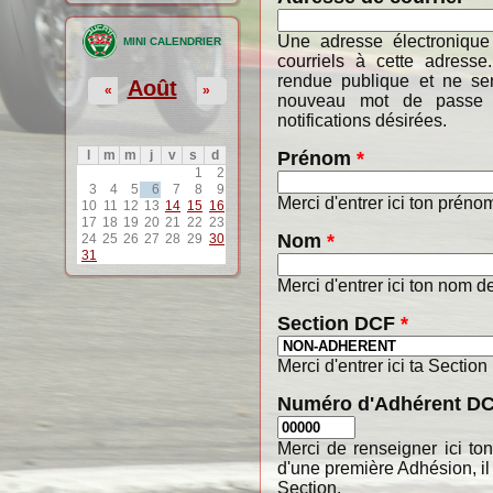
Une adresse électronique
MINI CALENDRIER
courriels à cette adresse
rendue publique et ne ser
Août
«
»
nouveau mot de passe o
notifications désirées.
Prénom
*
l
m
m
j
v
s
d
1
2
3
4
5
6
7
8
9
Merci d'entrer ici ton préno
10
11
12
13
14
15
16
17
18
19
20
21
22
23
Nom
*
24
25
26
27
28
29
30
31
Merci d'entrer ici ton nom de
Section DCF
*
Merci d'entrer ici ta Section
Numéro d'Adhérent D
Merci de renseigner ici t
d'une première Adhésion, il
Section.