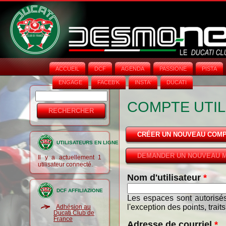
ACCUEIL
DCF
AGENDA
PASSIONE
PISTA
ENGAGE
FACEB'K
INSTA‘
DUCATI
Rechercher
Formulaire
COMPTE UTIL
de
recherche
CRÉER UN NOUVEAU COM
UTILISATEURS EN LIGNE
DEMANDER UN NOUVEAU M
Il y a actuellement 1
utilisateur connecté.
Nom d'utilisateur
*
DCF AFFILIAZIONE
Les espaces sont autorisés
l'exception des points, trait
Adhésion au
Ducati Club de
France
Adresse de courriel
*