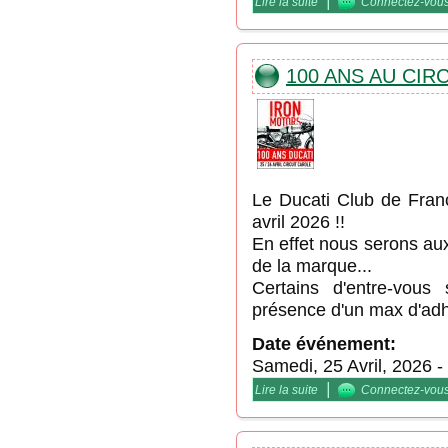
|
Lire la suite
de JD Le Vigeant
Connectez-vou
100 ANS AU CIR
Le Ducati Club de Franc
avril 2026 !!
En effet nous serons aux
de la marque...
Certains d'entre-vous
présence d'un max d'adh
Date événement:
Samedi, 25 Avril, 2026
-
|
Lire la suite
de 100 ans au circuit C
Connectez-vou