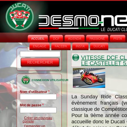
ACCUEIL
DCF
AGENDA
PASSIONE
PISTA
ENGAGE
FACEB'K
INSTA‘
DUCATI
Rechercher
Formulaire
VITESSE DCF C
LE CASTELLET 5
de
recherche
CONNEXION UTILISATEUR
Nom d'utilisateur
*
La Sunday Ride Classi
évènement français (v
Mot de passe
*
classique de Compétition
Pour la 9ème année con
Créer un nouveau
accueille donc le Ducat
compte
Demander un