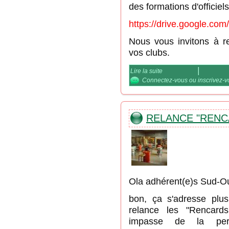
des formations d'officie
https://drive.google.
Nous vous invitons à 
vos clubs.
Lire la suite
de Calendrier Formatio
Connectez-vous
ou
inscrivez-
RELANCE "RENC
Ola adhérent(e)s Sud-O
bon, ça s'adresse plu
relance les "Rencard
impasse de la per