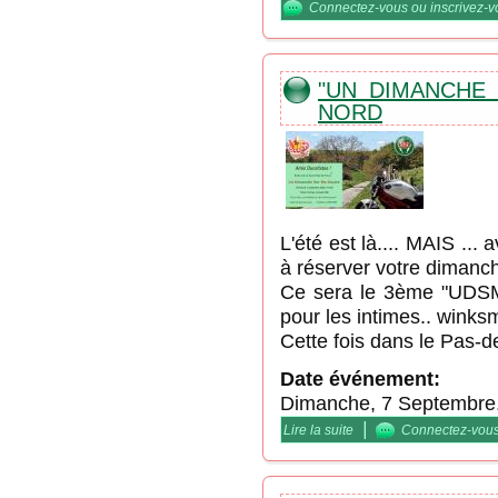
Connectez-vous
ou
inscrivez-
"UN DIMANCHE
NORD
L'été est là.... MAIS ...
à réserver votre dimanc
Ce sera le 3ème "UDSM
pour les intimes.. winks
Cette fois dans le Pas-d
Date événement:
Dimanche, 7 Septembre
|
Lire la suite
de "Un Dimanche Sur M
Connectez-vou