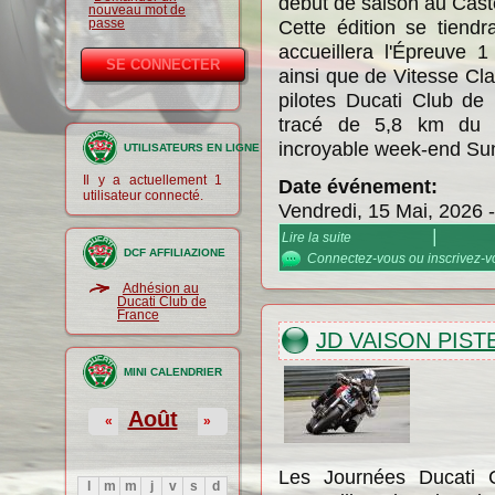
début de saison au Caste
nouveau mot de
passe
Cette édition se tiend
accueillera l'Épreuve
ainsi que de Vitesse Cl
pilotes Ducati Club de
tracé de 5,8 km du C
incroyable week-end Sun
UTILISATEURS EN LIGNE
Il y a actuellement 1
Date événement:
utilisateur connecté.
Vendredi, 15 Mai, 2026
Lire la suite
de Vitesse DCF Classiq
Classic)
DCF AFFILIAZIONE
Connectez-vous
ou
inscrivez-
Adhésion au
Ducati Club de
France
JD VAISON PIST
MINI CALENDRIER
Août
«
»
Les Journées Ducati 
l
m
m
j
v
s
d