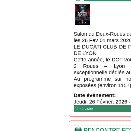
Salon du Deux-Roues de
les 26 Fev-01 mars 202
LE DUCATI CLUB DE 
DE LYON
Cette année, le DCF vo
2 Roues – Lyon Eu
exceptionnelle dédiée a
Au programme sur no
exposées (environ 115 !)
Date événement:
Jeudi, 26 Février, 2026
Lire la suite
de Salon du Deux-Roue
RENCONTRE FES