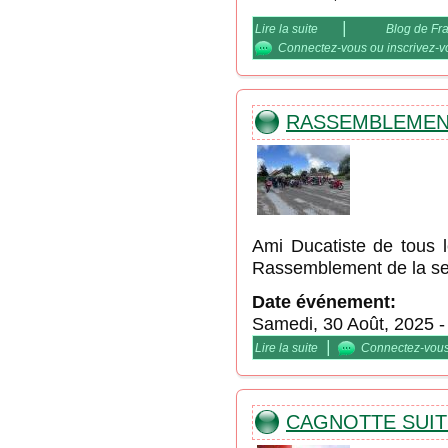
|
Lire la suite
de Un dimanche sur ma
Blog de Fr
Connectez-vous
ou
inscrivez-
RASSEMBLEMENT
Ami Ducatiste de tous l
Rassemblement de la sec
Date événement:
Samedi, 30 Août, 2025
|
Lire la suite
de RASSEMBLEMENT 
Connectez-vou
CAGNOTTE SUIT