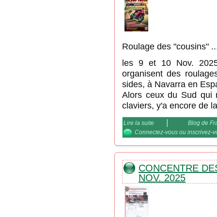
Roulage des "cousins" ..
les 9 et 10 Nov. 2025
organisent des roulage
sides, à Navarra en Espa
Alors ceux du Sud qui 
claviers, y'a encore de l
|
Lire la suite
de Roulage des "cousin
Blog de F
Connectez-vous
ou
inscrivez-
CONCENTRE DES
NOV. 2025