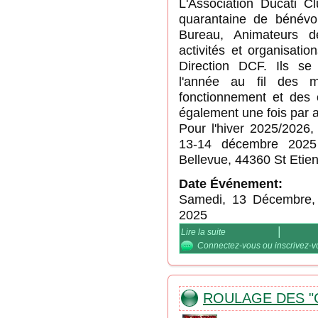
L'Association Ducati 
quarantaine de bénévol
Bureau, Animateurs de
activités et organisati
Direction DCF. Ils se
l'année au fil des ma
fonctionnement et des o
également une fois par
Pour l'hiver 2025/2026,
13-14 décembre 202
Bellevue, 44360 St Etie
Date Événement:
Samedi, 13 Décembre,
2025
Lire la suite
de Assemblée Générale
Connectez-vous
ou
inscrivez-
ROULAGE DES "