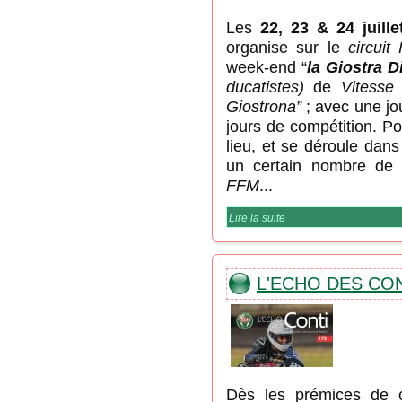
Les
22, 23 & 24 juille
organise sur le
circui
week-end “
la Giostra D
ducatistes)
de
Vitesse
Giostrona”
; avec une jou
jours de compétition. P
lieu, et se déroule dans 
un certain nombre d
FFM
...
Lire la suite
de Endurances DCF, Co
L'ECHO DES CO
Dès les prémices de c