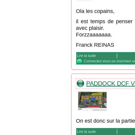
Ola les copains,
il est temps de penser 
avec plaisir.
Forzzaaaaaaa.
Franck REINAS
Lire la suite
de Concentre des Foldi
Connectez-vous
ou
inscrivez-
PADDOCK DCF V
On est donc sur la partie
Lire la suite
de Paddock DCF Vigea