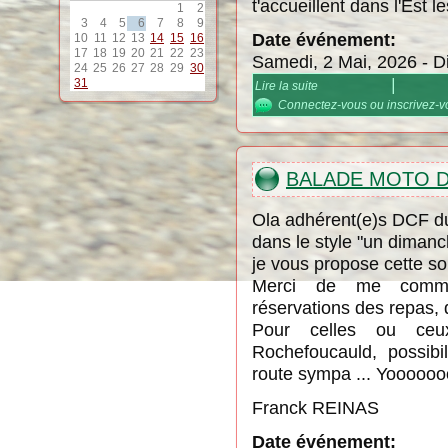
t'accueillent dans l'Est 
1
2
3
4
5
6
7
8
9
Date événement:
10
11
12
13
14
15
16
17
18
19
20
21
22
23
Samedi, 2 Mai, 2026
-
D
24
25
26
27
28
29
30
31
Lire la suite
de JD Vaison Piste
Connectez-vous
ou
inscrivez-
BALADE MOTO D
Ola adhérent(e)s DCF d
dans le style "un diman
je vous propose cette sor
Merci de me commun
réservations des repas, 
Pour celles ou ceu
Rochefoucauld, possib
route sympa ... Yoooooo
Franck REINAS
Date événement: