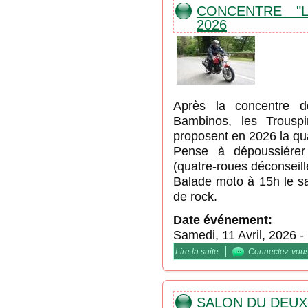
CONCENTRE "L
2026
Après la concentre d
Bambinos, les Trouspi
proposent en 2026 la qua
Pense à dépoussiérer 
(quatre-roues déconseill
Balade moto à 15h le sa
de rock.
Date événement:
Samedi, 11 Avril, 2026
-
|
Lire la suite
de Concentre "Les Trous
Connectez-vou
SALON DU DEUX