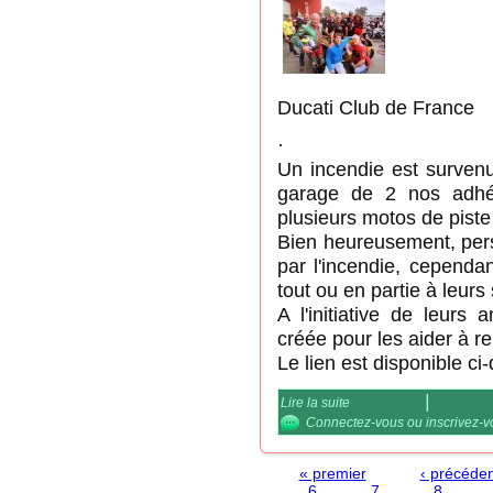
Ducati Club de France
·
Un incendie est survenu 
garage de 2 nos adhér
plusieurs motos de piste 
Bien heureusement, per
par l'incendie, cependa
tout ou en partie à leurs
A l'initiative de leurs
créée pour les aider à rep
Le lien est disponible ci
Lire la suite
de Cagnotte suite à cat
Connectez-vous
ou
inscrivez-
Pages
« premier
‹ précéden
6
7
8