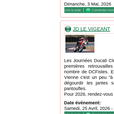
Dimanche, 3 Mai, 2026
|
Lire la suite
de Balade moto dans le
Connectez-vou
JD LE VIGEANT
Les Journées Ducati Clu
premières retrouvaill
nombre de DCFistes. Et
Vienne c'est un peu "à 
dégourdir les jantes 
pantoufles.
Pour 2026, rendez-vous e
Date événement:
Samedi, 25 Avril, 2026
-