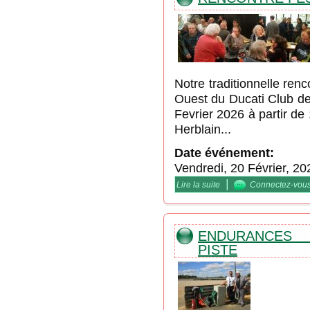
Notre traditionnelle ren
Ouest du Ducati Club de
Fevrier 2026 à partir d
Herblain...
Date événement:
Vendredi, 20 Février, 20
|
Lire la suite
de Rencontre Festive S
Connectez-vou
ENDURANCES 
PISTE