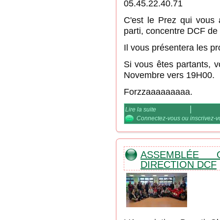
05.45.22.40.71
C'est le Prez qui vous a
parti, concentre DCF de
Il vous présentera les p
Si vous êtes partants, 
Novembre vers 19H00.
Forzzaaaaaaaaa.
Lire la suite
de Relance "Rencard D
Connectez-vous
ou
inscrivez-
ASSEMBLÉE 
DIRECTION DCF