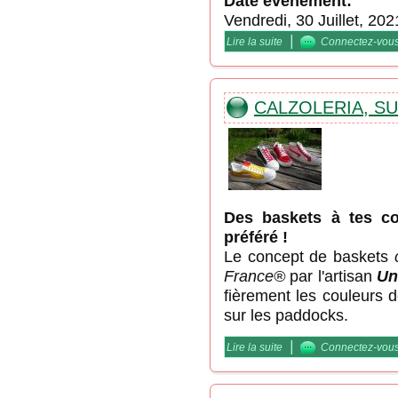
Date événement:
Vendredi, 30 Juillet, 202
|
Lire la suite
de Vitesse DCF / "la Gio
Connectez-vou
CALZOLERIA, SU
Des baskets à tes co
préféré !
Le concept de baskets
France®
par l'artisan
Un
fièrement les couleurs d
sur les paddocks.
|
Lire la suite
de Calzoleria, suggestion
Connectez-vou