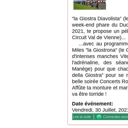
“la Giostra Diavolista” 
week-end phare du Duca
2021, te propose un pél
Circuit Val de Vienne)...
...avec au programme
Miles "la Giostrona" (le
d'intenses manches Vit
l'adrénaline, des séan
Manège) pour que chacu
della Giostra” pour se 
belle soirée Concerts Ro
Affûte ta monture et mar
va être torride !
Date événement:
Vendredi, 30 Juillet, 202
|
Lire la suite
de Endurance DCF / 300 
Connectez-vou