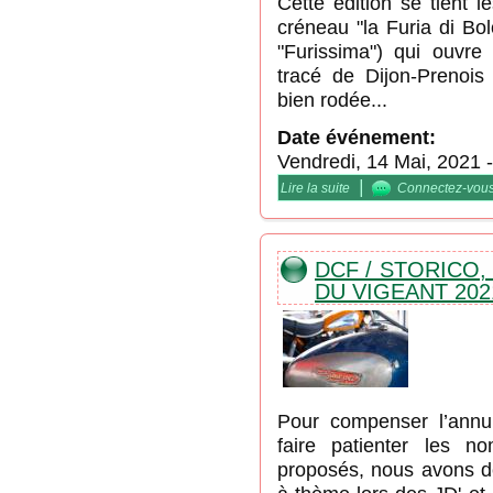
Cette édition se tient 
créneau "la Furia di Bo
"Furissima") qui ouvre
tracé de Dijon-Prenois
bien rodée...
Date événement:
Vendredi, 14 Mai, 2021
|
Lire la suite
de Vitesse DCF / "la Fur
Connectez-vou
DCF / STORICO,
DU VIGEANT 2021
Pour compenser l’annu
faire patienter les n
proposés, nous avons d