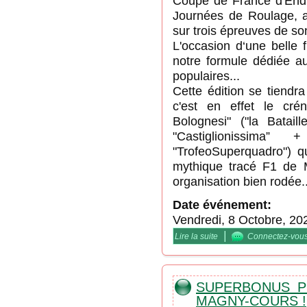
Coupe de France d'End
Journées de Roulage, a
sur trois épreuves de s
L'occasion d‘une belle
notre formule dédiée a
populaires...
Cette édition se tiendr
c'est en effet le créne
Bolognesi" ("la Batail
"Castiglionissima”
"TrofeoSuperquadro") q
mythique tracé F1 de 
organisation bien rodée..
Date événement:
Vendredi, 8 Octobre, 20
|
Lire la suite
de Vitesse DCF / "la Ba
Connectez-vou
SUPERBONUS P
MAGNY-COURS !