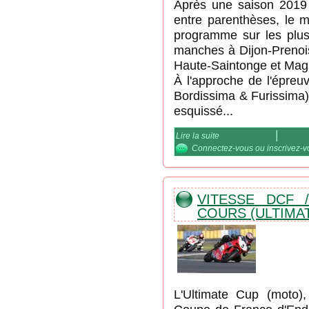
Après une saison 2019 
entre parenthèses, le 
programme sur les plus 
manches à Dijon-Prenois,
Haute-Saintonge et Mag
À l'approche de l'épreu
Bordissima & Furissima)
esquissé...
Lire la suite
de Trophées de Vitesse 
Connectez-vous
ou
inscrivez-
VITESSE DCF /
COURS (ULTIMA
L'Ultimate Cup (moto)