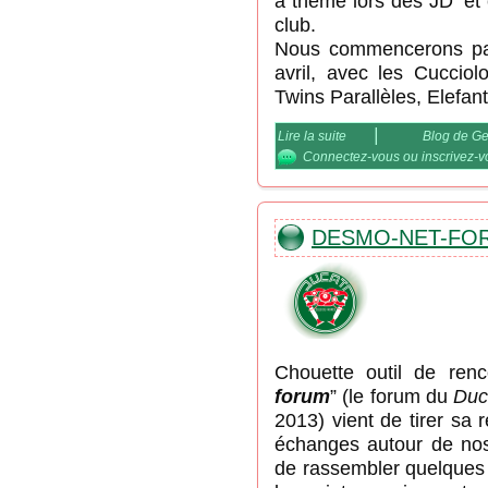
à thème lors des JD' et
club.
Nous commencerons par
avril, avec les Cucciol
Twins Parallèles, Elefa
|
Lire la suite
de DCF / Storico, un Mi
Blog de G
Connectez-vous
ou
inscrivez-
DESMO-NET-FORU
Chouette outil de renc
forum
” (le forum du
Duc
2013) vient de tirer sa r
échanges autour de nos b
de rassembler quelques 