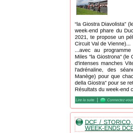
“la Giostra Diavolista” 
week-end phare du Duca
2021, te propose un pél
Circuit Val de Vienne)...
...avec au programme
Miles "la Giostrona" (le
d'intenses manches Vit
l'adrénaline, des séan
Manège) pour que chacu
della Giostra” pour se r
Résultats du week-end c
|
Lire la suite
de DCF / "la Giostra Dia
Connectez-vou
DCF / STORICO
WEEK-ENDS DCF 