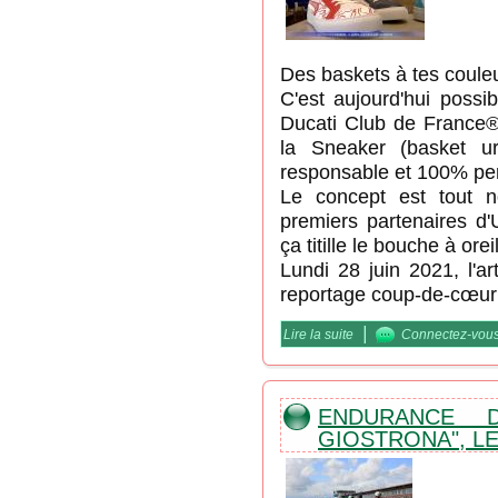
Des baskets à tes couleu
C'est aujourd'hui possi
Ducati Club de France® 
la Sneaker (basket ur
responsable et 100% per
Le concept est tout n
premiers partenaires d
ça titille le bouche à oreil
Lundi 28 juin 2021, l'a
reportage coup-de-cœur 
|
Lire la suite
de Des baskets "Ducati C
Connectez-vou
ENDURANCE 
GIOSTRONA", L