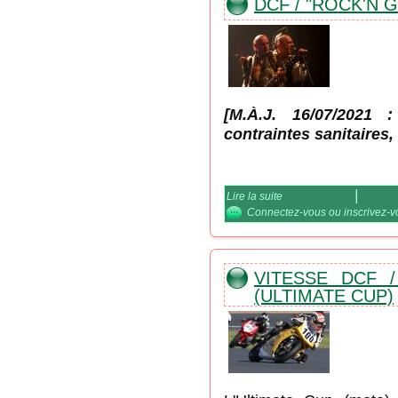
DCF / "ROCK'N G
[M.À.J. 16/07/2021
contraintes sanitair
Lire la suite
de DCF / "Rock'n Giostra
Connectez-vous
ou
inscrivez-
VITESSE DCF /
(ULTIMATE CUP)