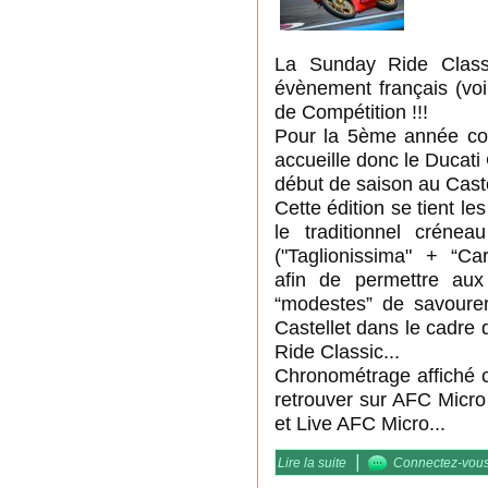
La Sunday Ride Classi
évènement français (voi
de Compétition !!!
Pour la 5ème année con
accueille donc le Ducat
début de saison au Caste
Cette édition se tient le
le traditionnel créne
("Taglionissima" + “Car
afin de permettre aux
“modestes” de savoure
Castellet dans le cadre
Ride Classic...
Chronométrage affiché c
retrouver sur AFC Micro
et Live AFC Micro...
|
Lire la suite
de DCF / "il ROMBO dei C
Connectez-vou