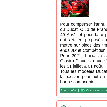
Pour compenser l’annul
du Ducati Club de Franc
40 Ans”, et pour faire 
qui s’étaient proposés p
mettre sur pieds des “m
ends JD' et Compétition
Pour 2021, l'initiative
Giostra Diavolista avec 
les 31 juillet & 01 août.
Tous les modèles Ducati
la passion pour notre 
bonne compagnie...
|
Lire la suite
de DCF / Storico, des M
Connectez-vou