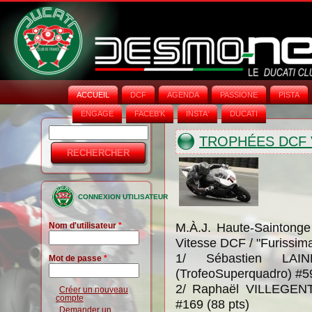
ACCUEIL
DCF
AGENDA
PASSIONE
PISTA
ENGAGE
FACEB'K
INSTA‘
DUCATI
Rechercher
Formulaire
TROPHÉES DCF V
de
recherche
CONNEXION UTILISATEUR
M.À.J. Haute-Saintong
Nom d'utilisateur
*
Vitesse DCF / "Furissim
1/ Sébastien LAI
Mot de passe
*
(TrofeoSuperquadro) #59
2/ Raphaël VILLEGENTE
Créer un nouveau
compte
#169 (88 pts)
Demander un