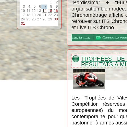
"Bordissima” + "Fur
1
2
3
4
5
6
7
8
9
organisation bien rodée..
10
11
12
13
14
15
16
Chronométrage affiché c
17
18
19
20
21
22
23
24
25
26
27
28
29
30
retrouver sur ITS Chron
31
et Live ITS Chrono...
|
Lire la suite
de DCF / "la Furia di Bo
Connectez-vou
TROPHÉES DE 
RÉSULTATS À MI
Les “Trophées de Vite
Compétition réservée
européennes) du m
contemporaine, pour que
bastonner à armes aussi