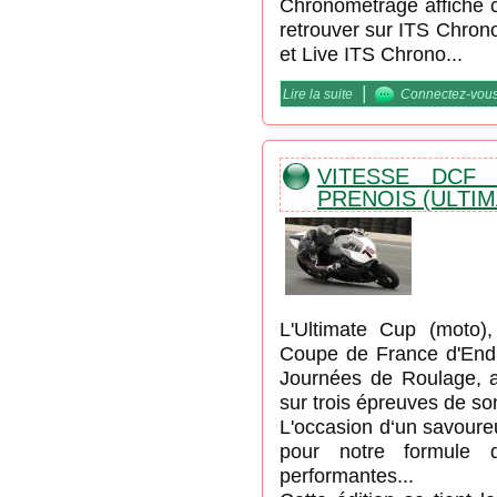
Chronométrage affiché c
retrouver sur ITS Chron
et Live ITS Chrono...
|
Lire la suite
de DCF / "la Furia di Bo
Connectez-vou
VITESSE DCF /
PRENOIS (ULTIM
L'Ultimate Cup (moto)
Coupe de France d'End
Journées de Roulage, a
sur trois épreuves de s
L'occasion d‘un savoure
pour notre formule 
performantes...