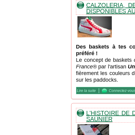
CALZOLERIA, D
DISPONIBLES AU
Des baskets à tes co
préféré !
Le concept de baskets
France®
par l'artisan
Un
fièrement les couleurs d
sur les paddocks.
|
Lire la suite
de Calzoleria, des exem
Connectez-vou
L'HISTOIRE DE 
SAUNIER