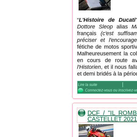
“
L'Histoire de Ducati
Dottore Sleop
alias
M
français
(c'est suffis
préciser et l'encourage
fétiche de motos sportiv
Malheureusement la coll
en cours de route ave
l'Historien
, et il nous fa
et demi bridés à la péri
Lire la suite
de l'Histoire de Ducati 
Connectez-vous
ou
inscrivez-
DCF / "IL ROMB
CASTELLET 2021