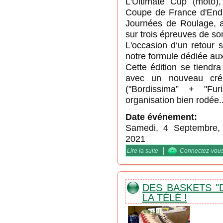
L'Ultimate Cup (moto)
Coupe de France d'End
Journées de Roulage, a
sur trois épreuves de s
L'occasion d‘un retour 
notre formule dédiée aux
Cette édition se tiendr
avec un nouveau crén
("Bordissima” + "Fu
organisation bien rodée..
Date événement:
Samedi, 4 Septembre,
2021
|
Lire la suite
de Vitesse DCF / "la Fur
Connectez-vou
DES BASKETS "
LA TÉLÉ !