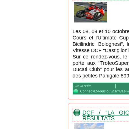
Les 08, 09 et 10 octobr
Cours et l'Ultimate Cup
Bicilindrici Bolognesi",
Vitesse DCF "Castiglioni
Sur ce rendez-vous, le
porte aux "TrofeoSuper
Ducati Club" pour les a
des petites Panigale 899
Lire la suite
de Superbonus pour le
Connectez-vous
ou
inscrivez-
DCF / "LA GIO
RÉSULTATS