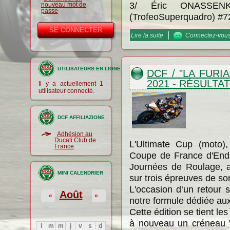
3/ Éric ONASSENK
nouveau mot de
passe
(TrofeoSuperquadro) #72
|
Lire la suite
de Trophées DCF Vitess
Connectez-vou
UTILISATEURS EN LIGNE
DCF / "LA FURI
2021 - RÉSULTA
Il y a actuellement 1
utilisateur connecté.
DCF AFFILIAZIONE
Adhésion au
Ducati Club de
L'Ultimate Cup (moto)
France
Coupe de France d'End
Journées de Roulage, a
MINI CALENDRIER
sur trois épreuves de s
L'occasion d‘un retour 
Août
«
»
notre formule dédiée aux
Cette édition se tient l
à nouveau un créneau "l
l
m
m
j
v
s
d