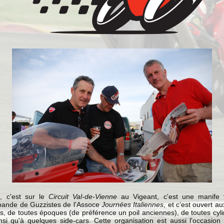
o
, c'est sur le
Circuit Val-de-Vienne
au Vigeant, c'est une manife
 bande de Guzzistes de l'Assoce
Journées Italiennes
, et c‘est ouvert a
, de toutes époques (de préférence un poil anciennes), de toutes cyl
insi qu'à quelques side-cars. Cette organisation est aussi l'occasion