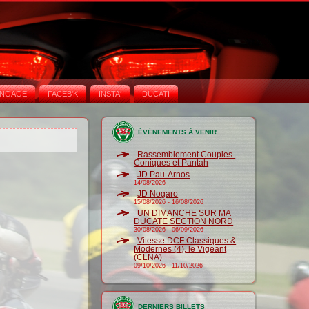
NGAGE
FACEB'K
INSTA‘
DUCATI
ÉVÉNEMENTS À VENIR
Rassemblement Couples-
Coniques et Pantah
JD Pau-Arnos
14/08/2026
JD Nogaro
15/08/2026
-
16/08/2026
UN DIMANCHE SUR MA
DUCATE SECTION NORD
30/08/2026
-
06/09/2026
Vitesse DCF Classiques &
Modernes (4), le Vigeant
(CLNA)
09/10/2026
-
11/10/2026
DERNIERS BILLETS