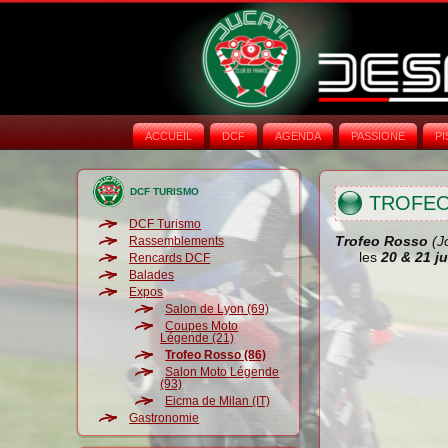
ACCUEIL
DCF
AGENDA
PASSIONE
PI
DCF TURISMO
TROFE
DCF Turismo
Trofeo Rosso
(Jo
Rassemblements
les
20 & 21 ju
Rencards DCF
Balades
Expos
Salon de Lyon (69)
Coupes Moto
Légende (21)
Trofeo Rosso (86)
Salon Moto Légende
(93)
Eicma de Milan (IT)
Gastronomie