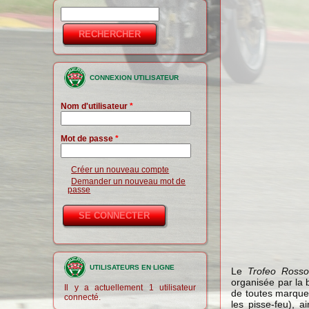
Rechercher
Formulaire de
recherche
CONNEXION UTILISATEUR
Nom d'utilisateur
*
Mot de passe
*
Créer un nouveau compte
Demander un nouveau mot de
passe
UTILISATEURS EN LIGNE
Le
Trofeo Ross
organisée par la
Il y a actuellement 1 utilisateur
de toutes marques
connecté.
les pisse-feu), a