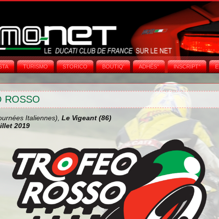
STA
TURISMO
STORICO
BOUTIQ'
ADHÉS°
INSCRIPT°
E
O ROSSO
urnées Italiennes),
Le Vigeant (86)
illet 2019