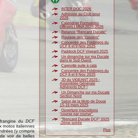
INTER DOC 2026
Adhésion au Club pour
2026
Calendrier Formations
Officiels LMNA 2025-2026
Relance "Rencard Ducate"
Roulage des "cousins"
Concentre des Foldingos du
DCF 8 et 9 Nov. 2025
Paddock DCF Vigeant 2025
Un dimanche sur ma Ducate
dans le Sud-Ouest.
Cagnotte suite à cata
Concentre des Foldingos du
DCF 8 et 9 Nov. 2025
JD du VIGEANT 2025 -
Assemblée Générale
Adhérents DCF !
Un Dimanche sur ma Ducate
Section Nord
Salon de la Moto de Douai
15-16 mars 2025
Ouverture inscriptions
"course par course".
"Rencard Ducate DCF" 2025
 frangine du
DCF
-2ème soirée
ux motos italiennes
Plus
indrées (y compris
 de voir de belles