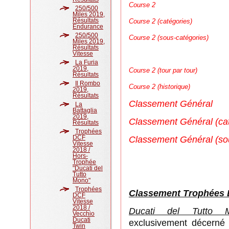
Course 2
250/500
Miles 2019,
Résultats
Course 2 (catégories)
Endurance
250/500
Course 2 (sous-catégories)
Miles 2019,
Résultats
Vitesse
La Furia
2019,
Course 2 (tour par tour)
Résultats
Il Rombo
Course 2 (historique)
2019,
Résultats
Classement Général
La
Battaglia
2019,
Classement Général (cat
Résultats
Trophées
DCF
Classement Général (so
Vitesse
2018 /
Hors-
Trophée
"Ducati del
Tutto
Mono"
Trophées
Classement Trophées 
DCF
Vitesse
2018 /
Ducati del Tutto 
Vecchio
Ducati
exclusivement décerné s
Twin