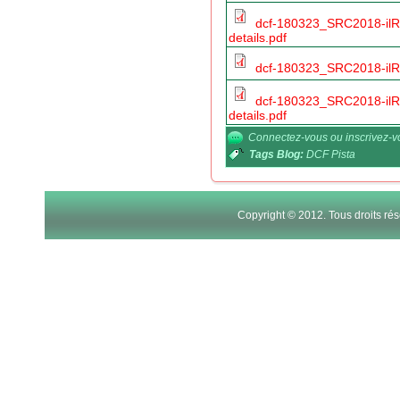
dcf-180323_SRC2018-ilR
details.pdf
dcf-180323_SRC2018-ilR
dcf-180323_SRC2018-ilR
details.pdf
Connectez-vous
ou
inscrivez-
Tags Blog:
DCF Pista
Copyright © 2012. Tous droits r