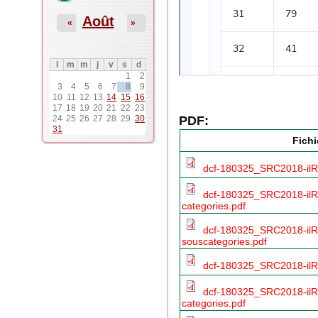
Août
«
»
l
m
m
j
v
s
d
1
2
3
4
5
6
7
8
9
10
11
12
13
14
15
16
17
18
19
20
21
22
23
PDF:
24
25
26
27
28
29
30
31
Fichi
dcf-180325_SRC2018-ilR
dcf-180325_SRC2018-ilR
categories.pdf
dcf-180325_SRC2018-ilR
souscategories.pdf
dcf-180325_SRC2018-ilR
dcf-180325_SRC2018-ilR
categories.pdf