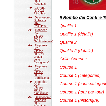
2021 -
Résultats
La Furia
(1) 2021,
Résultats
Il Rombo dei Conti' e T
Desmosonic
Orchestra
2020,
Qualife 1
Résultats...
Trophées
DCF
Qualife 1 (détails)
Vitesse
2019 /
"Taglionissima"
Qualife 2
Trophées
DCF
Qualife 2 (détails)
Vitesse
2019 / "I
Gioielli
Grille Courses
delle
Castiglione"
Trophées
Course 1
DCF
Vitesse
Course 1 (catégories)
2019 /
"Bordissima"
Trophées
Course 1 (sous-catégori
DCF
Vitesse
2019 /
Course 1 (tour par tour)
"Furissima"
Desmosonic
Course 1 (historique)
Orchestra
2019,
Résultats