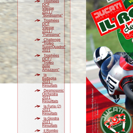
Trophées
DCF
Vitesse
2021 /
"Bordissima"
Trophées
DCF
Vitesse
2021 /
"Furissima"
Challenge
"Trofeo
SuperQuadro"
2021
Trophées
DCF /
"Trofeo
delle
Amazzoni"
la
Battaglia
2021 -
Résultats
Desmosonic
Orchestra
2021,
Résulttats
la Furia (2)
2021,
Résultats
la Giostra
2021 -
Résultats
il Rombo