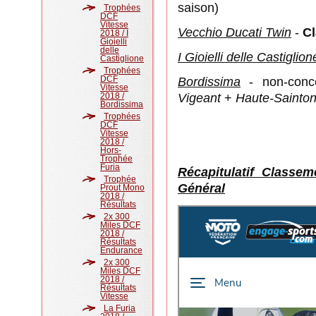
saison)
Trophées
DCF
Vitesse
Vecchio Ducati Twin
-
C
2018 / I
Gioielli
delle
I Gioielli delle Casti
g
lion
Castiglione
Trophées
DCF
Bordissima
- non-conc
Vitesse
2018 /
Vigeant
+
Haute-Sainto
Bordissima
Trophées
DCF
Vitesse
2018 /
Hors-
Trophée
Furia
Récapitulatif Class
Trophée
Général
Prout Mono
2018 /
Résultats
2x 300
Miles DCF
2018 /
Résultats
Endurance
2x 300
Miles DCF
2018 /
Résultats
Vitesse
La Furia