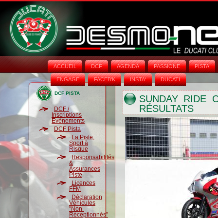
ACCUEIL
DCF
AGENDA
PASSIONE
PISTA
ENGAGE
FACEB'K
INSTA‘
DUCATI
DCF PISTA
SUNDAY RIDE C
RÉSULTATS
DCF /
Inscriptions
Évènements
DCF Pista
La Piste,
Sport à
Risque
Responsabilités
&
Assurances
Piste
Licences
FFM
Déclaration
Véhicules
"Non-
Réceptionnés"