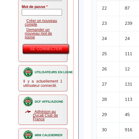
Mot de passe
*
Créer un nouveau
compte
Demander un
nouveau mot de
passe
UTILISATEURS EN LIGNE
Il y a actuellement 1
utilisateur connecté.
DCF AFFILIAZIONE
Adhésion au
Ducati Club de
France
MINI CALENDRIER