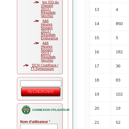
les 333 du
Vigeant
2013 /
Résultats
Vecchio
4&6
Heures
Nogaro
2013 /
Résultats
Endurance
4&6
Heures
Nogaro
2013 /
Résultats
Vecchio
DCN ClubRace /
TT-Symposium
Rechercher
Formulaire
de
recherche
CONNEXION UTILISATEUR
Nom d'utilisateur
*