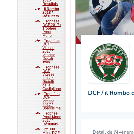
2018 /
Résultats
Il Rombo
2018 /
Résultats
Trophées
DCF 2017 /
Trophée
Prout
Mono
Trophées
DCF
Vitesse
2017 /
Vecchio
Ducati
Twin
Trophées
DCF
Vitesse
2017 / I
Gioielli
delle
Castiglione
Trophées
DCF
Vitesse
2017 /
Bordissima
Trophée
Prout Mono
2017 /
Résultats
2x 300
Miles DCF