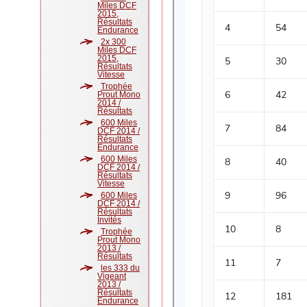
Miles DCF
2015,
Résultats
Endurance
2x 300
Miles DCF
2015,
Résultats
Vitesse
Trophée
Prout Mono
2014 /
Résultats
600 Miles
DCF 2014 /
Résultats
Endurance
600 Miles
DCF 2014 /
Résultats
Vitesse
600 Miles
DCF 2014 /
Résultats
Invités
Trophée
Prout Mono
2013 /
Résultats
les 333 du
Vigeant
2013 /
Résultats
Endurance