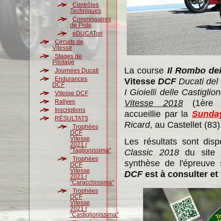
Contrôles
Techniques
Commissaires
de Piste
eDUCATori
Circuits de
Vitesse
Stages de
Pilotage
La course
Il Rombo dei
Journées Ducati
Endurances
Vitesse
DCF
Ducati del
DCF
I Gioielli delle Castiglio
Vitesse DCF
Vitesse 2018
(1ère E
Rallyes
Inscriptions
accueillie par la
Sunday
RÉSULTATS
Ricard
, au Castellet (83)
Trophées
DCF
Vitesse
Les résultats sont dis
2021 /
"Taglionissima"
Classic 2018
du sit
Trophées
synthèse de l'épreuve
DCF
Vitesse
DCF
est à consulter et
2021 /
"Caracchissima"
Trophées
DCF
Vitesse
2021 /
"Castiglionissima"