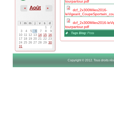
tourpartour.pdf
Août
«
»
dcf_2x300Miles2016-
leVigeant_CoupeSportwin_cou
dcf_2x300Miles2016-leV
l
m
m
j
v
s
d
tourpartour.pdf
1
2
3
4
5
6
7
8
9
Tags Blog:
Pista
10
11
12
13
14
15
16
17
18
19
20
21
22
23
24
25
26
27
28
29
30
31
Copyright © 2012. Tous droits r