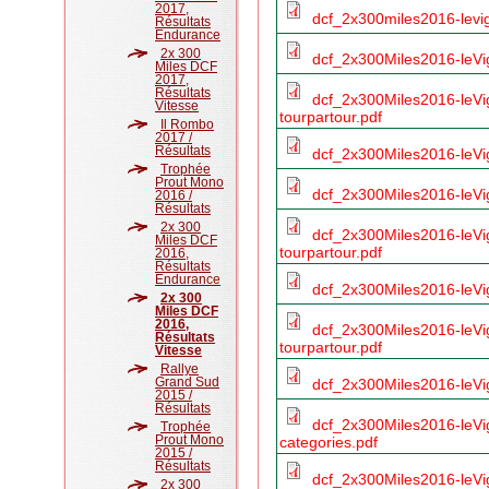
2017,
dcf_2x300miles2016-levig
Résultats
Endurance
2x 300
dcf_2x300Miles2016-leVi
Miles DCF
2017,
Résultats
dcf_2x300Miles2016-leVi
Vitesse
tourpartour.pdf
Il Rombo
2017 /
Résultats
dcf_2x300Miles2016-leVi
Trophée
Prout Mono
dcf_2x300Miles2016-leV
2016 /
Résultats
2x 300
dcf_2x300Miles2016-leV
Miles DCF
tourpartour.pdf
2016,
Résultats
Endurance
dcf_2x300Miles2016-leV
2x 300
Miles DCF
2016,
dcf_2x300Miles2016-leV
Résultats
tourpartour.pdf
Vitesse
Rallye
Grand Sud
dcf_2x300Miles2016-leV
2015 /
Résultats
dcf_2x300Miles2016-leV
Trophée
Prout Mono
categories.pdf
2015 /
Résultats
dcf_2x300Miles2016-leVi
2x 300