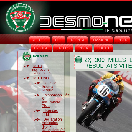
ACCUEIL
DCF
AGENDA
PASSIONE
PISTA
ENGAGE
FACEB'K
INSTA‘
DUCATI
DCF PISTA
2X 300 MILES 
RÉSULTATS VIT
DCF /
Inscriptions
Évènements
DCF Pista
La Piste,
Sport à
Risque
Responsabilités
&
Assurances
Piste
Licences
FFM
Déclaration
Véhicules
"Non-
Réceptionnés"