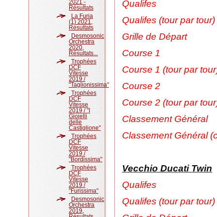
2021 -
Qualifes
Résultats
La Furia
Qualifes (tour par tour)
(1) 2021,
Résultats
Grille de Départ
Desmosonic
Orchestra
2020,
Course 1
Résultats...
Trophées
DCF
Course 1 (tour par tour
Vitesse
2019 /
Course 2
"Taglionissima"
Trophées
DCF
Course 2 (tour par tour
Vitesse
2019 / "I
Gioielli
Classement Général
delle
Castiglione"
Classement Général (c
Trophées
DCF
Vitesse
2019 /
"Bordissima"
Vecchio Ducati Twin
Trophées
DCF
Vitesse
Qualifes
2019 /
"Furissima"
Desmosonic
Qualifes (tour par tour)
Orchestra
2019,
Résultats