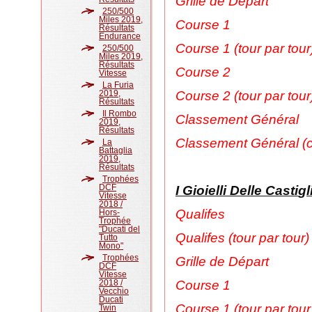
Grille de Départ
250/500
Miles 2019,
Course 1
Résultats
Endurance
Course 1 (tour par tour
250/500
Miles 2019,
Résultats
Course 2
Vitesse
La Furia
2019,
Course 2 (tour par tour
Résultats
Il Rombo
Classement Général
2019,
Résultats
Classement Général (c
La
Battaglia
2019,
Résultats
Trophées
DCF
I Gioielli Delle Casti
g
Vitesse
2018 /
Qualifes
Hors-
Trophée
"Ducati del
Qualifes (tour par tour)
Tutto
Mono"
Trophées
Grille de Départ
DCF
Vitesse
2018 /
Course 1
Vecchio
Ducati
Course 1 (tour par tour
Twin