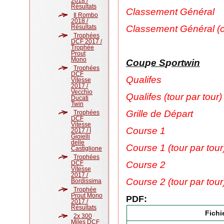
2018 /
Résultats
Classement Général
Il Rombo
2018 /
Résultats
Classement Général (c
Trophées
DCF 2017 /
Trophée
Prout
Mono
Cou
p
e S
p
ortwin
Trophées
DCF
Qualifes
Vitesse
2017 /
Vecchio
Qualifes (tour par tour)
Ducati
Twin
Grille de Départ
Trophées
DCF
Vitesse
Course 1
2017 / I
Gioielli
delle
Course 1 (tour par tour
Castiglione
Trophées
DCF
Course 2
Vitesse
2017 /
Course 2 (tour par tour
Bordissima
Trophée
Prout Mono
PDF:
2017 /
Résultats
Fichi
2x 300
Miles DCF