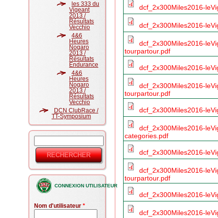
les 333 du
dcf_2x300Miles2016-leVige
Vigeant
2013 /
Résultats
dcf_2x300Miles2016-leVig
Vecchio
4&6
Heures
dcf_2x300Miles2016-leVig
Nogaro
tourpartour.pdf
2013 /
Résultats
Endurance
dcf_2x300Miles2016-leVig
4&6
Heures
Nogaro
dcf_2x300Miles2016-leVig
2013 /
tourpartour.pdf
Résultats
Vecchio
dcf_2x300Miles2016-leVig
DCN ClubRace /
TT-Symposium
dcf_2x300Miles2016-leVig
categories.pdf
Rechercher
Formulaire
dcf_2x300Miles2016-leVi
de
dcf_2x300Miles2016-leVi
recherche
tourpartour.pdf
CONNEXION UTILISATEUR
dcf_2x300Miles2016-leVig
Nom d'utilisateur
*
dcf_2x300Miles2016-leVi