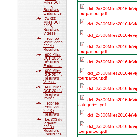
Miles DCF
2015,
dcf_2x300Miles2016-leVi
Résultats
tourpartour.pdf
Endurance
2x 300
Miles DCF
dcf_2x300Miles2016-leVig
2015,
Résultats
Vitesse
dcf_2x300Miles2016-leVi
Trophée
Prout Mono
2014 /
dcf_2x300Miles2016-leVi
Résultats
tourpartour.pdf
600 Miles
DCF 2014 /
dcf_2x300Miles2016-leVi
Résultats
Endurance
600 Miles
dcf_2x300Miles2016-leVi
DCF 2014 /
tourpartour.pdf
Résultats
Vitesse
600 Miles
dcf_2x300Miles2016-leVi
DCF 2014 /
Résultats
Invités
dcf_2x300Miles2016-leV
Trophée
categories.pdf
Prout Mono
2013 /
Résultats
dcf_2x300Miles2016-leVige
les 333 du
Vigeant
dcf_2x300Miles2016-leVige
2013 /
Résultats
tourpartour.pdf
Endurance