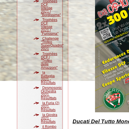
Trophées
DCF
Vitesse
2021 /
"Bordissima"
Trophées
DCF
Vitesse
2021 /
"Furissima"
Challenge
"Trofeo
SuperQuadro"
2021
Trophées
DCF /
"Trofeo
delle
Amazzoni"
la
Battaglia
2021 -
Résultats
Desmosonic
Orchestra
2021,
Résulttats
la Furia (2)
2021,
Résultats
la Giostra
2021 -
Ducati Del Tutto Mon
Résultats
il Rombo