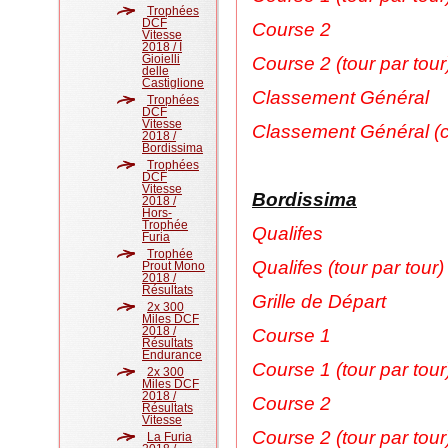
Trophées
DCF
Course 2
Vitesse
2018 / I
Gioielli
Course 2 (tour par tour
delle
Castiglione
Classement Général
Trophées
DCF
Vitesse
Classement Général (c
2018 /
Bordissima
Trophées
DCF
Vitesse
Bordissima
2018 /
Hors-
Trophée
Qualifes
Furia
Trophée
Qualifes (tour par tour)
Prout Mono
2018 /
Résultats
Grille de Départ
2x 300
Miles DCF
2018 /
Course 1
Résultats
Endurance
Course 1 (tour par tour
2x 300
Miles DCF
2018 /
Course 2
Résultats
Vitesse
Course 2 (tour par tour
La Furia