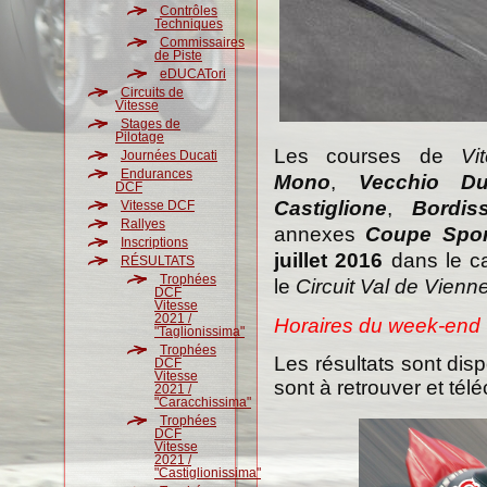
Contrôles
Techniques
Commissaires
de Piste
eDUCATori
Circuits de
Vitesse
Stages de
Pilotage
Les courses
de
Vi
Journées Ducati
Endurances
Mono
,
Vecchio Du
DCF
Castiglione
,
Bordis
Vitesse DCF
Rallyes
annexes
Coupe Spor
Inscriptions
juillet 2016
dans le c
RÉSULTATS
Trophées
le
Circuit Val de Vienn
DCF
Vitesse
2021 /
Horaires du week-end
"Taglionissima"
Trophées
Les résultats sont disp
DCF
Vitesse
sont à retrouver et tél
2021 /
"Caracchissima"
Trophées
DCF
Vitesse
2021 /
"Castiglionissima"