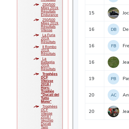
250/500
Miles 2019,
Résultats
Endurance
250/500
Miles 2019,
Résultats
Vitesse
La Furia
2019,
Résultats
Il Rombo
2019,
Résultats
La
Battaglia
2019,
Résultats
Trophées
DCF
Vitesse
2018 /
Hors-
Trophée
"Ducati del
Tutto
Mono"
Trophées
DCF
Vitesse
2018 /
Vecchio
Ducati
Twin