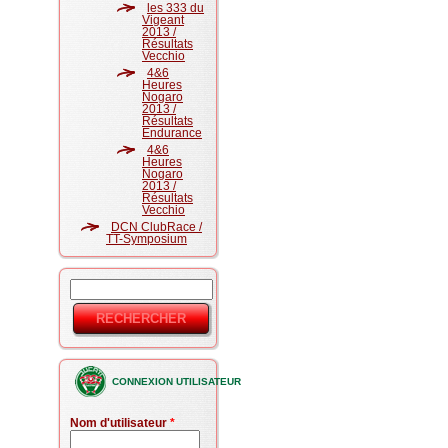
les 333 du
Vigeant
2013 /
Résultats
Vecchio
4&6
Heures
Nogaro
2013 /
Résultats
Endurance
4&6
Heures
Nogaro
2013 /
Résultats
Vecchio
DCN ClubRace /
TT-Symposium
Rechercher
Formulaire
de
recherche
CONNEXION UTILISATEUR
Nom d'utilisateur
*