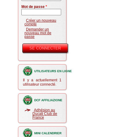
Mot de passe
*
Créer un nouveau
compte
Demander un
nouveau mot de
passe
UTILISATEURS EN LIGNE
Il y a actuellement 1
utilisateur connecté.
DCF AFFILIAZIONE
Adhésion au
Ducati Club de
France
MINI CALENDRIER