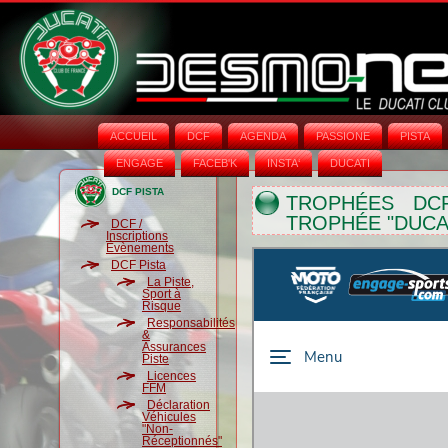
ACCUEIL
DCF
AGENDA
PASSIONE
PISTA
ENGAGE
FACEB'K
INSTA‘
DUCATI
DCF PISTA
TROPHÉES DCF
TROPHÉE "DUCA
DCF /
Inscriptions
Évènements
DCF Pista
La Piste,
Sport à
Risque
Responsabilités
&
Assurances
Piste
Licences
FFM
Déclaration
Véhicules
"Non-
Réceptionnés"