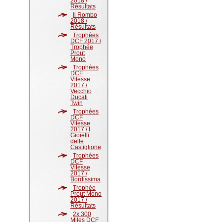
2018 /
Résultats
Il Rombo
2018 /
Résultats
Trophées
DCF 2017 /
Trophée
Prout
Mono
Trophées
DCF
Vitesse
2017 /
Vecchio
Ducati
Twin
Trophées
DCF
Vitesse
2017 / I
Gioielli
delle
Castiglione
Trophées
DCF
Vitesse
2017 /
Bordissima
Trophée
Prout Mono
2017 /
Résultats
2x 300
Miles DCF