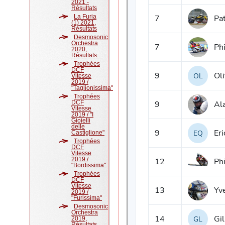
2021 -
Résultats
La Furia
(1) 2021,
Résultats
Desmosonic
Orchestra
2020,
Résultats...
Trophées
DCF
Vitesse
2019 /
"Taglionissima"
Trophées
DCF
Vitesse
2019 / "I
Gioielli
delle
Castiglione"
Trophées
DCF
Vitesse
2019 /
"Bordissima"
Trophées
DCF
Vitesse
2019 /
"Furissima"
Desmosonic
Orchestra
2019,
Résultats