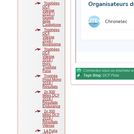
Trophées
DCF
Vitesse
2018 / I
Gioielli
delle
Castiglione
Trophées
DCF
Vitesse
2018 /
Bordissima
Trophées
DCF
Vitesse
2018 /
Hors-
Trophée
Connectez-vous
ou
inscrivez-
Furia
Tags Blog:
DCF Pista
Trophée
Prout Mono
2018 /
Résultats
2x 300
Miles DCF
2018 /
Résultats
Endurance
2x 300
Miles DCF
2018 /
Résultats
Vitesse
La Furia