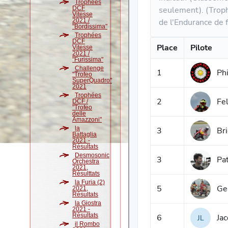
Trophées
DCF
Vitesse
2021 /
"Bordissima"
Trophées
DCF
Vitesse
2021 /
"Furissima"
Challenge
"Trofeo
SuperQuadro"
2021
Trophées
DCF /
"Trofeo
delle
Amazzoni"
la
Battaglia
2021 -
Résultats
Desmosonic
Orchestra
2021,
Résulttats
la Furia (2)
2021,
Résultats
la Giostra
2021 -
Résultats
il Rombo