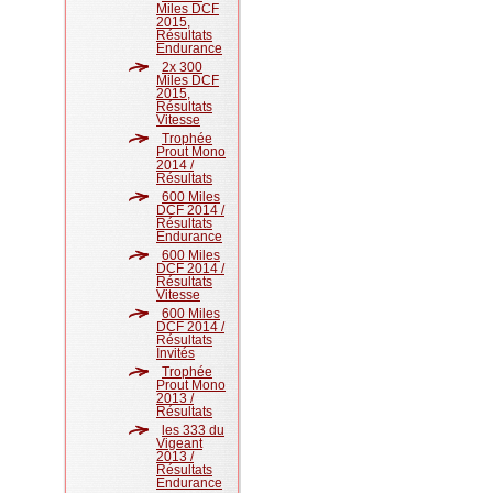
Miles DCF
2015,
Résultats
Endurance
2x 300
Miles DCF
2015,
Résultats
Vitesse
Trophée
Prout Mono
2014 /
Résultats
600 Miles
DCF 2014 /
Résultats
Endurance
600 Miles
DCF 2014 /
Résultats
Vitesse
600 Miles
DCF 2014 /
Résultats
Invités
Trophée
Prout Mono
2013 /
Résultats
les 333 du
Vigeant
2013 /
Résultats
Endurance