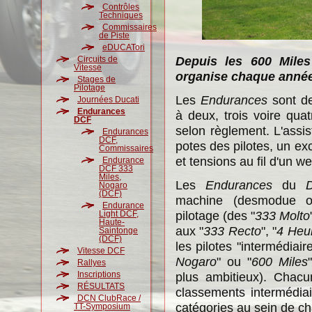
Contrôles
Techniques
Commissaires
de Piste
eDUCATori
Depuis les 600 Miles
Circuits de
Vitesse
organise chaque année
Stages de
Pilotage
Les
Endurances
sont de
Journées Ducati
Endurances
à deux, trois voire qua
DCF
selon règlement. L'assi
Endurances
DCF,
potes des pilotes, un e
Commissaires
et tensions au fil d'un w
Endurance
DCF 333
Miles,
Les
Endurances
du
Nogaro
(DCF)
machine (desmodue o
Endurance
pilotage (des "
333 Molto
Light DCF,
Haute-
aux "
333 Recto
", "
4 Heu
Saintonge
(DCF)
les pilotes "intermédiaire
Vitesse DCF
Nogaro
" ou "
600 Miles
Rallyes
Inscriptions
plus ambitieux). Chac
RÉSULTATS
classements intermédiai
DCN ClubRace /
catégories au sein de c
TT-Symposium