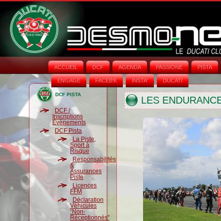
ACCUEIL
DCF
AGENDA
PASSIONE
PISTA
ENGAGE
FACEB'K
INSTA‘
DUCATI
DCF PISTA
LES ENDURANC
DCF /
Inscriptions
Évènements
DCF Pista
La Piste,
Sport à
Risque
Responsabilités
&
Assurances
Piste
Licences
FFM
Déclaration
Véhicules
"Non-
Réceptionnés"