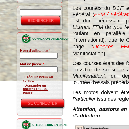
Les courses du
DCF
so
Rechercher
Fédéral (
FFM / Fédérat
Formulaire
est donc nécessaire po
de
Licence FFM
de type
N
recherche
roulant en parallè
l'international)
, que le C
CONNEXION UTILISATEUR
page "
Licences FF
Nom d'utilisateur
*
Manifestation).
Ces courses étant des for
Mot de passe
*
possible de souscrire 
Manifestation"
, qui de
Créer un nouveau
compte
journée d'essais précéda
Demander un
nouveau mot de
Les motos doivent êtr
passe
Particulier
issu des règle
Attention, bastons en 
d'addiction.
UTILISATEURS EN LIGNE