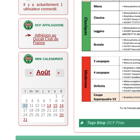
Il y a actuellement 1
utilisateur connecté.
DCF AFFILIAZIONE
Adhésion au
Ducati Club de
France
MINI CALENDRIER
Août
«
»
l
m
m
j
v
s
d
1
2
3
4
5
6
7
8
9
10
11
12
13
14
15
16
17
18
19
20
21
22
23
24
25
26
27
28
29
30
31
Tags Blog:
DCF Pista