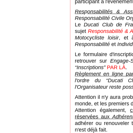
participant à l'évènement 
Res
p
onsabilités & Ass
Responsabilité Civile Or
Le
Ducati Club de Fr
sujet
Responsabilité & 
Motocycliste loisir
, et 
Responsabilité
et
Indivi
Le formulaire d'inscript
retrouver sur
Engage-S
“Inscriptions”
PAR LÀ
.
Rè
g
lement en li
g
ne pa
l'ordre du “Ducati 
l'Organisateur reste poss
Attention il n'y aura pr
monde, et les premiers d
Attention également,
réservées aux
Adhéren
adhérer ou renouveler 
n'est déjà fait.