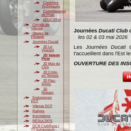
Contrôles
Techniques
Commissaires
de Piste
eDUCATori
Circuits de
Vitesse
Journées
Ducati Club 
Stages de
les 02 & 03 mai 2026
Pilotage
Journées Ducati
Les
Journées Ducati 
JD Le
Vigeant
t'accueillent dans l'Est l
JD Vaison
Piste
OUVERTURE DES INSCR
JD Mas du
Clos
JD Croix-
en-Ternois
JD Pau-
Arnos
JD
Nogaro
Endurances
DCF
Vitesse DCF
Rallyes
Inscriptions
RÉSULTATS
DCN ClubRace /
TT-Symposium