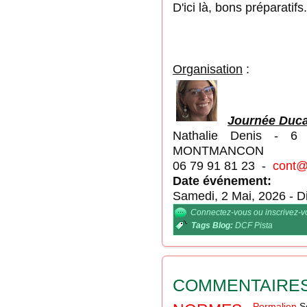
D'ici là, bons préparatif
Or
g
anisation
:
Journée Duca
Nathalie Denis - 6
MONTMANCON
06 79 91 81 23 -
cont@
Date événement:
Samedi, 2 Mai, 2026
-
D
Connectez-vous
ou
inscrivez-
Tags Blog:
DCF Pista
COMMENTAIRE
Permalien
S