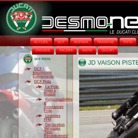
ACCUEIL
DCF
AGENDA
PASSIONE
PISTA
ENGAGE
FACEB'K
INSTA‘
DUCATI
DCF PISTA
JD VAISON PIST
DCF /
Inscriptions
Évènements
DCF Pista
La Piste,
Sport à
Risque
Responsabilités
&
Assurances
Piste
Licences
FFM
Déclaration
Véhicules
"Non-
Réceptionnés"