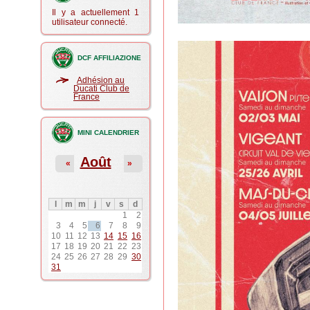
Il y a actuellement 1
utilisateur connecté.
DCF AFFILIAZIONE
Adhésion au
Ducati Club de
France
MINI CALENDRIER
Août
«
»
l
m
m
j
v
s
d
1
2
3
4
5
6
7
8
9
10
11
12
13
14
15
16
17
18
19
20
21
22
23
24
25
26
27
28
29
30
31