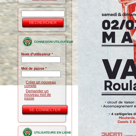
Rechercher
Formulaire
de
recherche
CONNEXION UTILISATEUR
Nom d'utilisateur
*
Mot de passe
*
Créer un nouveau
compte
Demander un
nouveau mot de
passe
UTILISATEURS EN LIGNE