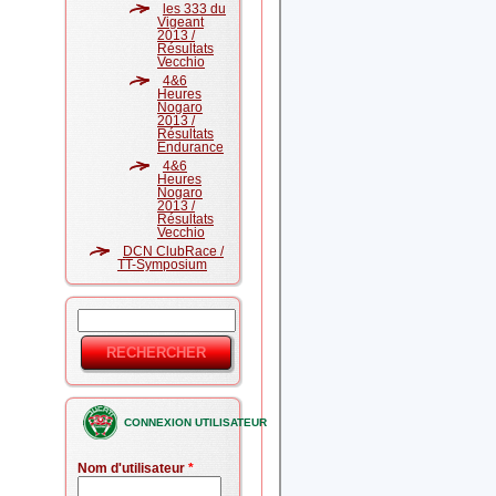
les 333 du
Vigeant
2013 /
Résultats
Vecchio
4&6
Heures
Nogaro
2013 /
Résultats
Endurance
4&6
Heures
Nogaro
2013 /
Résultats
Vecchio
DCN ClubRace /
TT-Symposium
Rechercher
Formulaire
de
recherche
CONNEXION UTILISATEUR
Nom d'utilisateur
*