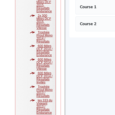
Miles DCF
2015,
Résultats
Endurance
2x 300
Miles DCF
2015,
Résultats
Vitesse
Trophée
Prout Mono
2014 /
Résultats
600 Miles
DCF 2014 /
Résultats
Endurance
600 Miles
DCF 2014 /
Résultats
Vitesse
600 Miles
DCF 2014 /
Résultats
Invités
Trophée
Prout Mono
2013 /
Résultats
les 333 du
Vigeant
2013 /
Résultats
Endurance