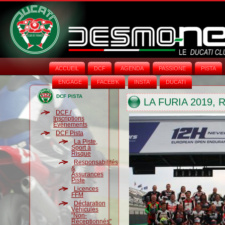
ACCUEIL
DCF
AGENDA
PASSIONE
PISTA
ENGAGE
FACEB'K
INSTA‘
DUCATI
DCF PISTA
LA FURIA 2019,
DCF /
Inscriptions
Évènements
DCF Pista
La Piste,
Sport à
Risque
Responsabilités
&
Assurances
Piste
Licences
FFM
Déclaration
Véhicules
"Non-
Réceptionnés"