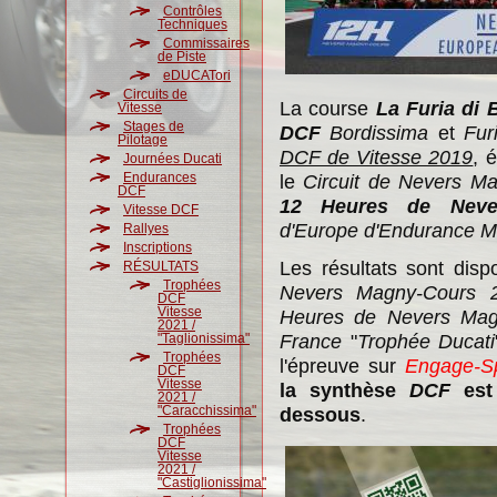
Contrôles
Techniques
Commissaires
de Piste
eDUCATori
Circuits de
La course
La Furia di 
Vitesse
Stages de
DCF
Bordissima
et
Fur
Pilotage
DCF de Vitesse 2019
, 
Journées Ducati
Endurances
le
Circuit de Nevers M
DCF
12 Heures de Neve
Vitesse DCF
d'Europe d'Endurance M
Rallyes
Inscriptions
Les résultats sont dis
RÉSULTATS
Trophées
Nevers Magny-Cours 
DCF
Vitesse
Heures de Nevers Mag
2021 /
France
"
Trophée Ducati
"Taglionissima"
Trophées
l'épreuve sur
Engage-S
DCF
Vitesse
la synthèse
DCF
est 
2021 /
"Caracchissima"
dessous
.
Trophées
DCF
Vitesse
2021 /
"Castiglionissima"