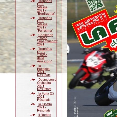
Trophées
DCF
Vitesse
2021 /
"Bordissima"
Trophées
DCF
Vitesse
2021 /
"Furissima"
Challenge
"Trofeo
SuperQuadro"
2021
Trophées
DCF /
"Trofeo
delle
Amazzoni"
la
Battaglia
2021 -
Résultats
Desmosonic
Orchestra
2021,
Résulttats
la Furia (2)
2021,
Résultats
la Giostra
2021 -
Résultats
il Rombo