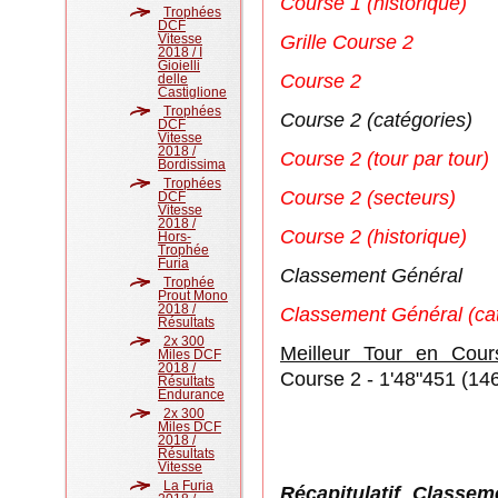
Course 1 (historique)
Trophées
DCF
Vitesse
Grille Course 2
2018 / I
Gioielli
Course 2
delle
Castiglione
Trophées
Course 2 (catégories)
DCF
Vitesse
2018 /
Course 2 (tour par tour)
Bordissima
Trophées
Course 2 (secteurs)
DCF
Vitesse
2018 /
Course 2 (historique)
Hors-
Trophée
Furia
Classement Général
Trophée
Prout Mono
2018 /
Classement Général (cat
Résultats
2x 300
Meilleur Tour en Cour
Miles DCF
2018 /
Course 2 - 1'48"451 (14
Résultats
Endurance
2x 300
Miles DCF
2018 /
Résultats
Vitesse
La Furia
Récapitulatif Class