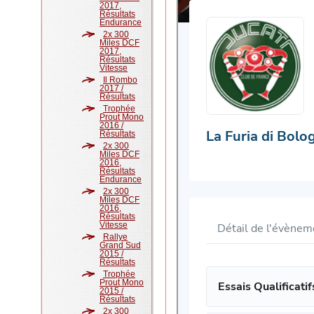
2017,
Résultats
Endurance
2x 300
Miles DCF
2017,
Résultats
Vitesse
Il Rombo
2017 /
Résultats
Trophée
Prout Mono
2016 /
Résultats
2x 300
Miles DCF
2016,
Résultats
Endurance
2x 300
Miles DCF
2016,
Résultats
Vitesse
Rallye
Grand Sud
2015 /
Résultats
Trophée
Prout Mono
2015 /
Résultats
2x 300