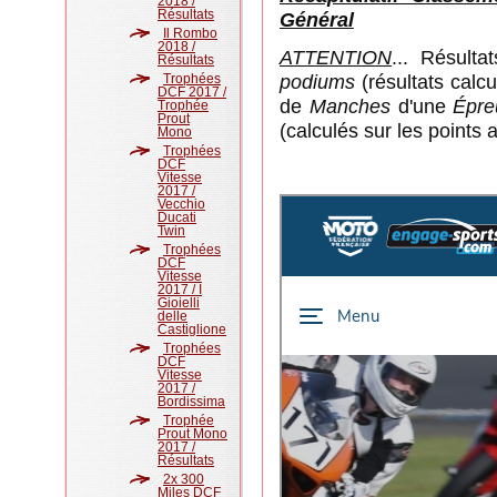
2018 /
Résultats
Général
Il Rombo
2018 /
ATTENTION
... Résulta
Résultats
podiums
(résultats calc
Trophées
DCF 2017 /
de
Manches
d'une
Épre
Trophée
Prout
(calculés sur les points
Mono
Trophées
DCF
Vitesse
2017 /
Vecchio
Ducati
Twin
Trophées
DCF
Vitesse
2017 / I
Gioielli
delle
Castiglione
Trophées
DCF
Vitesse
2017 /
Bordissima
Trophée
Prout Mono
2017 /
Résultats
2x 300
Miles DCF