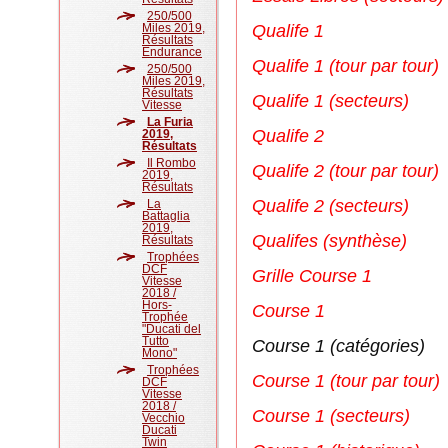
250/500
Miles 2019,
Qualife 1
Résultats
Endurance
Qualife 1 (
tour par tour
)
250/500
Miles 2019,
Résultats
Qualife 1 (secteurs)
Vitesse
La Furia
Qualife 2
2019,
Résultats
Il Rombo
Qualife 2 (
tour par tour
)
2019,
Résultats
Qualife 2 (secteurs)
La
Battaglia
2019,
Qualifes (synthèse)
Résultats
Trophées
DCF
Grille Course 1
Vitesse
2018 /
Hors-
Course 1
Trophée
"Ducati del
Tutto
Course 1 (catégories)
Mono"
Trophées
Course 1 (tour par tour)
DCF
Vitesse
2018 /
Course 1 (secteurs)
Vecchio
Ducati
Twin