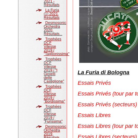
2021 -
Résultats
La Furia
(1) 2021,
Résultats
Desmosonic
Orchestra
2020,
Résultats...
Trophées
DCF
Vitesse
2019 /
"Taglionissima"
Trophées
DCF
Vitesse
2019 / "I
La Furia di Bologna
Gioielli
delle
Castiglione"
Essais Privés
Trophées
DCF
Essais Privés
(tour par t
Vitesse
2019 /
"Bordissima"
Essais Privés
(secteurs)
Trophées
DCF
Vitesse
Essais Libres
2019 /
"Furissima"
Essais
Libres
(tour par t
Desmosonic
Orchestra
2019,
Essais
Libres
(secteurs)
Résultats