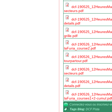
dcf-190525_12HeuresMag
secteurs.pdf
dcf-190525_12HeuresMag
details.pdf
dcf-190525_12HeuresMag
grille.pdf
dcf-190526_12HeuresMa
laFuria_course2.pdf
dcf-190526_12HeuresMag
tourpartour.pdf
dcf-190526_12HeuresMag
secteurs.pdf
dcf-190526_12HeuresMag
details.pdf
dcf-190526_12HeuresMa
laFuria_courses1+2-cumul.pd
Connectez-vous
ou
inscrivez-
Tags Blog:
DCF Pista