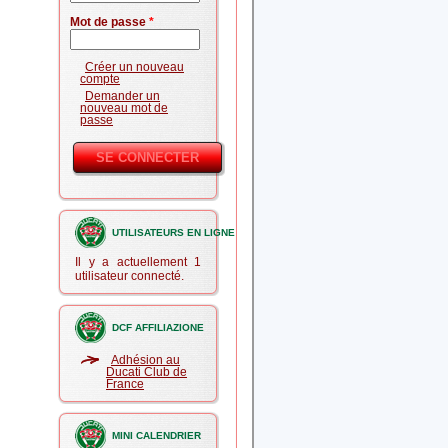
Mot de passe
*
Créer un nouveau
compte
Demander un
nouveau mot de
passe
UTILISATEURS EN LIGNE
Il y a actuellement 1
utilisateur connecté.
DCF AFFILIAZIONE
Adhésion au
Ducati Club de
France
MINI CALENDRIER