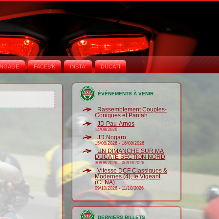
NGAGE
FACEB'K
INSTA‘
DUCATI
ÉVÉNEMENTS À VENIR
Rassemblement Couples-
Coniques et Pantah
JD Pau-Arnos
14/08/2026
JD Nogaro
15/08/2026
-
16/08/2026
UN DIMANCHE SUR MA
DUCATE SECTION NORD
30/08/2026
-
06/09/2026
Vitesse DCF Classiques &
Modernes (4), le Vigeant
(CLNA)
09/10/2026
-
11/10/2026
DERNIERS BILLETS