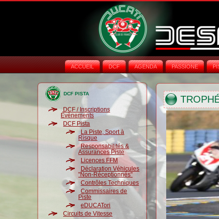
ACCUEIL
DCF
AGENDA
PASSIONE
PI
DCF PISTA
TROPHÉE
DCF / Inscriptions
Évènements
DCF Pista
La Piste, Sport à
Risque
Responsabilités &
Assurances Piste
Licences FFM
Déclaration Véhicules
"Non-Réceptionnés"
Contrôles Techniques
Commissaires de
Piste
eDUCATori
Circuits de Vitesse