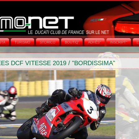
STA
TURISMO
STORICO
BOUTIQ'
ADHÉS°
INSCRIPT°
E
S DCF VITESSE 2019 / "BORDISSIMA"