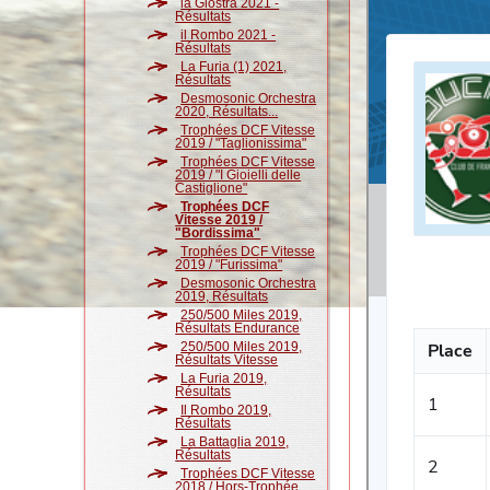
la Giostra 2021 -
Résultats
il Rombo 2021 -
Résultats
La Furia (1) 2021,
Résultats
Desmosonic Orchestra
2020, Résultats...
Trophées DCF Vitesse
2019 / "Taglionissima"
Trophées DCF Vitesse
2019 / "I Gioielli delle
Castiglione"
Trophées DCF
Vitesse 2019 /
"Bordissima"
Trophées DCF Vitesse
2019 / "Furissima"
Desmosonic Orchestra
2019, Résultats
250/500 Miles 2019,
Résultats Endurance
250/500 Miles 2019,
Résultats Vitesse
La Furia 2019,
Résultats
Il Rombo 2019,
Résultats
La Battaglia 2019,
Résultats
Trophées DCF Vitesse
2018 / Hors-Trophée