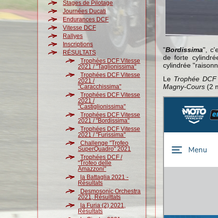
Stages de Pilotage
Journées Ducati
Endurances DCF
Vitesse DCF
Rallyes
Inscriptions
"
Bordissima
", c
RÉSULTATS
de forte cylindr
Trophées DCF Vitesse
cylindrée "raison
2021 / "Taglionissima"
Trophées DCF Vitesse
Le
Trophée DCF
2021 /
Magny-Cours
(2 
"Caracchissima"
Trophées DCF Vitesse
2021 /
"Castiglionissima"
Trophées DCF Vitesse
2021 / "Bordissima"
Trophées DCF Vitesse
2021 / "Furissima"
Challenge "Trofeo
SuperQuadro" 2021
Trophées DCF /
"Trofeo delle
Amazzoni"
la Battaglia 2021 -
Résultats
Desmosonic Orchestra
2021, Résulttats
la Furia (2) 2021,
Résultats