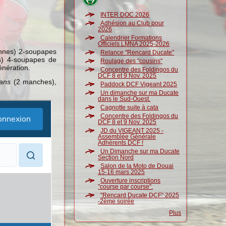
INTER DOC 2026
Adhésion au Club pour
2026
Calendrier Formations
Officiels LMNA 2025-2026
nnes) 2-soupapes
Relance "Rencard Ducate"
s) 4-soupapes de
Roulage des "cousins"
énération.
Concentre des Foldingos du
DCF 8 et 9 Nov. 2025
ans
(2 manches),
Paddock DCF Vigeant 2025
Un dimanche sur ma Ducate
dans le Sud-Ouest.
Cagnotte suite à cata
Concentre des Foldingos du
DCF 8 et 9 Nov. 2025
JD du VIGEANT 2025 -
Assemblée Générale
Adhérents DCF !
Un Dimanche sur ma Ducate
Section Nord
Salon de la Moto de Douai
15-16 mars 2025
Ouverture inscriptions
"course par course".
"Rencard Ducate DCF" 2025
-2ème soirée
Plus