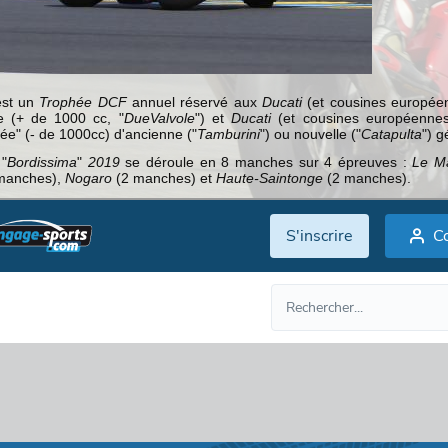
'est un
Trophée DCF
annuel réservé aux
Ducati
(et cousines europée
ée (+ de 1000 cc, "
DueValvole
") et
Ducati
(et cousines européenne
née" (- de 1000cc) d'ancienne ("
Tamburini
") ou nouvelle ("
Catapulta
") g
"
Bordissima
"
2019
se déroule en 8 manches sur 4 épreuves :
Le M
manches),
Nogaro
(2 manches) et
Haute-Saintonge
(2 manches).