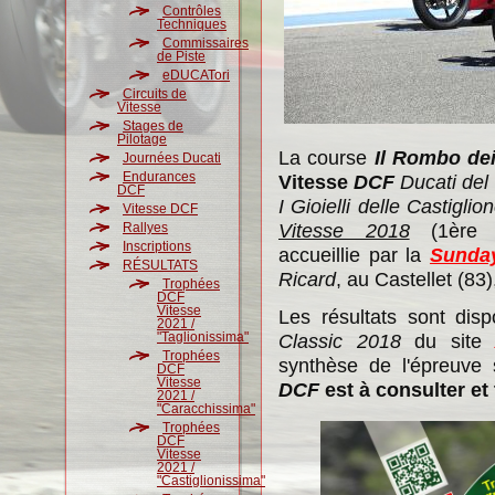
Contrôles
Techniques
Commissaires
de Piste
eDUCATori
Circuits de
Vitesse
Stages de
Pilotage
La course
Il Rombo dei
Journées Ducati
Endurances
Vitesse
DCF
Ducati del
DCF
I Gioielli delle Castiglio
Vitesse DCF
Vitesse 2018
(1ère E
Rallyes
Inscriptions
accueillie par la
Sunday
RÉSULTATS
Ricard
, au Castellet (83)
Trophées
DCF
Vitesse
Les résultats sont dis
2021 /
"Taglionissima"
Classic 2018
du sit
Trophées
synthèse de l'épreuve
DCF
Vitesse
DCF
est à consulter et
2021 /
"Caracchissima"
Trophées
DCF
Vitesse
2021 /
"Castiglionissima"