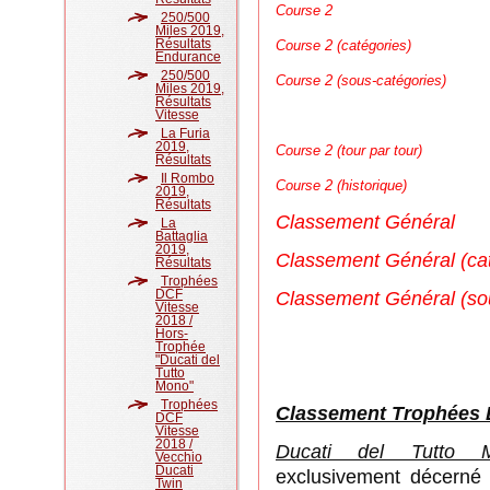
Course 2
250/500
Miles 2019,
Résultats
Course 2 (catégories)
Endurance
250/500
Course 2 (sous-catégories)
Miles 2019,
Résultats
Vitesse
La Furia
2019,
Course 2 (tour par tour)
Résultats
Il Rombo
Course 2 (historique)
2019,
Résultats
Classement Général
La
Battaglia
2019,
Classement Général (cat
Résultats
Trophées
DCF
Classement Général (so
Vitesse
2018 /
Hors-
Trophée
"Ducati del
Tutto
Mono"
Trophées
Classement Trophées 
DCF
Vitesse
2018 /
Ducati del Tutto 
Vecchio
Ducati
exclusivement décerné s
Twin