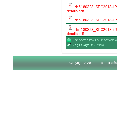
dcf-180323_SRC2018-ilR
details.pdf
dcf-180323_SRC2018-ilR
dcf-180323_SRC2018-ilR
details.pdf
Connectez-vous
ou
inscrivez-
Tags Blog:
DCF Pista
Copyright © 2012. Tous droits r