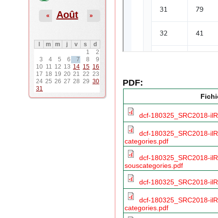
Août
«
»
l
m
m
j
v
s
d
1
2
3
4
5
6
7
8
9
10
11
12
13
14
15
16
17
18
19
20
21
22
23
PDF:
24
25
26
27
28
29
30
31
Fichi
dcf-180325_SRC2018-ilR
dcf-180325_SRC2018-ilR
categories.pdf
dcf-180325_SRC2018-ilR
souscategories.pdf
dcf-180325_SRC2018-ilR
dcf-180325_SRC2018-ilR
categories.pdf