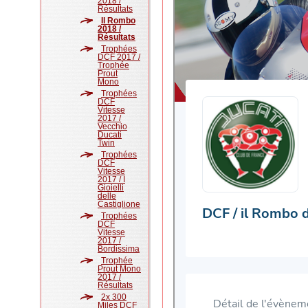
2018 /
Résultats
Il Rombo
2018 /
Résultats
Trophées
DCF 2017 /
Trophée
Prout
Mono
Trophées
DCF
Vitesse
2017 /
Vecchio
Ducati
Twin
Trophées
DCF
Vitesse
2017 / I
Gioielli
delle
Castiglione
Trophées
DCF
Vitesse
2017 /
Bordissima
Trophée
Prout Mono
2017 /
Résultats
2x 300
Miles DCF