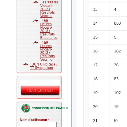
les 333 du
Vigeant
2013 /
Résultats
Vecchio
4&6
Heures
Nogaro
2013 /
Résultats
Endurance
4&6
Heures
Nogaro
2013 /
Résultats
Vecchio
DCN ClubRace /
TT-Symposium
Rechercher
Formulaire
de
recherche
CONNEXION UTILISATEUR
Nom d'utilisateur
*