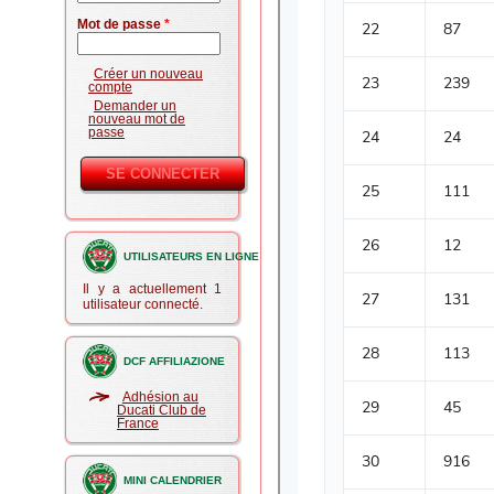
Mot de passe
*
Créer un nouveau
compte
Demander un
nouveau mot de
passe
UTILISATEURS EN LIGNE
Il y a actuellement 1
utilisateur connecté.
DCF AFFILIAZIONE
Adhésion au
Ducati Club de
France
MINI CALENDRIER