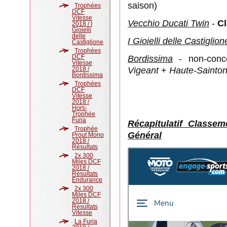
saison)
Trophées
DCF
Vitesse
Vecchio Ducati Twin
-
C
2018 / I
Gioielli
delle
I Gioielli delle Casti
g
lion
Castiglione
Trophées
DCF
Bordissima
- non-conc
Vitesse
2018 /
Vigeant
+
Haute-Sainto
Bordissima
Trophées
DCF
Vitesse
2018 /
Hors-
Trophée
Furia
Récapitulatif Class
Trophée
Général
Prout Mono
2018 /
Résultats
2x 300
Miles DCF
2018 /
Résultats
Endurance
2x 300
Miles DCF
2018 /
Résultats
Vitesse
La Furia