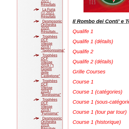
2021 -
Résultats
La Furia
(1) 2021,
Résultats
Il Rombo dei Conti' e T
Desmosonic
Orchestra
2020,
Qualife 1
Résultats...
Trophées
DCF
Qualife 1 (détails)
Vitesse
2019 /
"Taglionissima"
Qualife 2
Trophées
DCF
Qualife 2 (détails)
Vitesse
2019 / "I
Gioielli
Grille Courses
delle
Castiglione"
Trophées
Course 1
DCF
Vitesse
Course 1 (catégories)
2019 /
"Bordissima"
Trophées
Course 1 (sous-catégori
DCF
Vitesse
2019 /
Course 1 (tour par tour)
"Furissima"
Desmosonic
Course 1 (historique)
Orchestra
2019,
Résultats