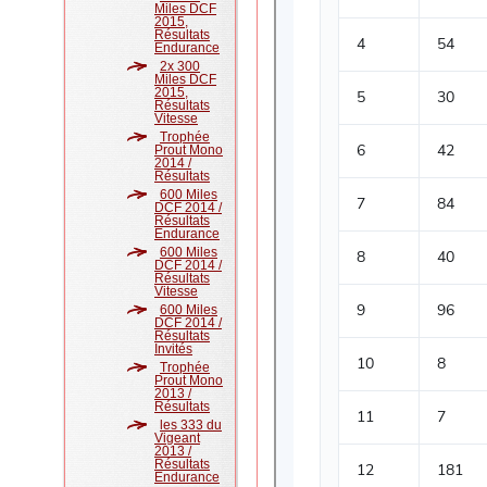
Miles DCF
2015,
Résultats
Endurance
2x 300
Miles DCF
2015,
Résultats
Vitesse
Trophée
Prout Mono
2014 /
Résultats
600 Miles
DCF 2014 /
Résultats
Endurance
600 Miles
DCF 2014 /
Résultats
Vitesse
600 Miles
DCF 2014 /
Résultats
Invités
Trophée
Prout Mono
2013 /
Résultats
les 333 du
Vigeant
2013 /
Résultats
Endurance