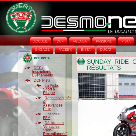
ACCUEIL
DCF
AGENDA
PASSIONE
PISTA
ENGAGE
FACEB'K
INSTA‘
DUCATI
DCF PISTA
SUNDAY RIDE C
RÉSULTATS
DCF /
Inscriptions
Évènements
DCF Pista
La Piste,
Sport à
Risque
Responsabilités
&
Assurances
Piste
Licences
FFM
Déclaration
Véhicules
"Non-
Réceptionnés"