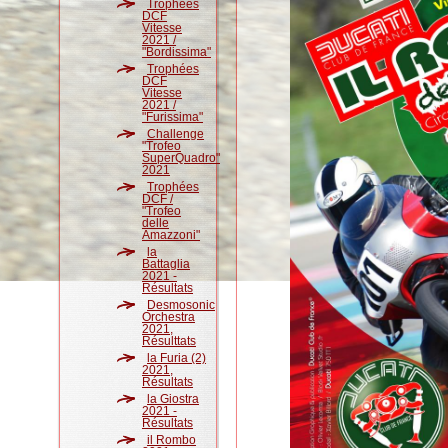
Trophées
DCF
Vitesse
2021 /
"Bordissima"
Trophées
DCF
Vitesse
2021 /
"Furissima"
Challenge
"Trofeo
SuperQuadro"
2021
Trophées
DCF /
"Trofeo
delle
Amazzoni"
la
Battaglia
2021 -
Résultats
Desmosonic
Orchestra
2021,
Résulttats
la Furia (2)
2021,
Résultats
la Giostra
2021 -
Résultats
il Rombo